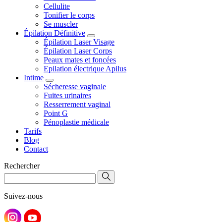
Cellulite
Tonifier le corps
Se muscler
Épilation Définitive
Épilation Laser Visage
Épilation Laser Corps
Peaux mates et foncées
Epilation électrique Apilus
Intime
Sécheresse vaginale
Fuites urinaires
Resserrement vaginal
Point G
Pénoplastie médicale
Tarifs
Blog
Contact
Rechercher
Suivez-nous