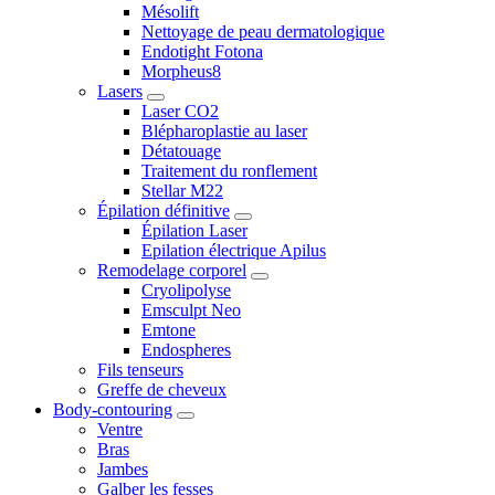
Mésolift
Nettoyage de peau dermatologique
Endotight Fotona
Morpheus8
Lasers
Laser CO2
Blépharoplastie au laser
Détatouage
Traitement du ronflement
Stellar M22
Épilation définitive
Épilation Laser
Epilation électrique Apilus
Remodelage corporel
Cryolipolyse
Emsculpt Neo
Emtone
Endospheres
Fils tenseurs
Greffe de cheveux
Body-contouring
Ventre
Bras
Jambes
Galber les fesses