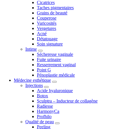
Cicatrices
Taches pigmentaires
Grains de beauté
Couperose
Varicosités
Vergetures
Acné
Détatouage
Soin signature
Intime
Sécheresse vaginale
Fuite urinaire
Resserrement vaginal
Point G
Pénoplastie médicale
Médecine esthétique
Injections
Acide hyaluronique
Botox
Sculptra – Inducteur de collagène
Radiesse
HarmonyCa
Profhilo
Qualité de peau
Peeling