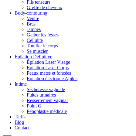
Fils tenseurs
Greffe de cheveux
Body-contouring
Ventre
Bras
Jambes
Galber les fesses
Cellulite
Tonifier le corps
Se muscler
Épilation Définitive
Épilation Laser Visage
Épilation Laser Corps
Peaux mates et foncées
Epilation électrique Apilus
Intime
Sécheresse vaginale
Fuites urinaires
Resserrement vaginal
Point G
Pénoplastie médicale
Tarifs
Blog
Contact