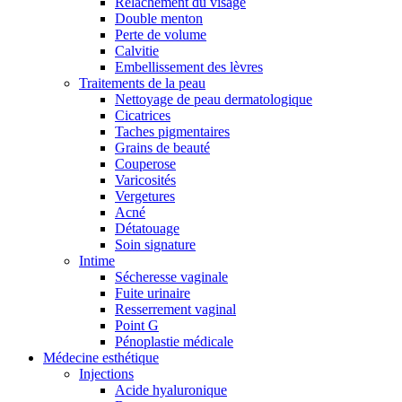
Relâchement du visage
Double menton
Perte de volume
Calvitie
Embellissement des lèvres
Traitements de la peau
Nettoyage de peau dermatologique
Cicatrices
Taches pigmentaires
Grains de beauté
Couperose
Varicosités
Vergetures
Acné
Détatouage
Soin signature
Intime
Sécheresse vaginale
Fuite urinaire
Resserrement vaginal
Point G
Pénoplastie médicale
Médecine esthétique
Injections
Acide hyaluronique