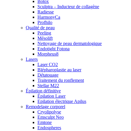
Botox
Sculptra – Inducteur de collagène
Radiesse
HarmonyCa
Profhilo
Qualité de peau
Peeling
Mésolift
Nettoyage de peau dermatologique
Endotight Fotona
Morpheus8
Lasers
Laser CO2
Blépharoplastie au laser
Détatouage
Traitement du ronflement
Stellar M22
Épilation définitive
Épilation Laser
Epilation électrique Apilus
Remodelage corporel
Cryolipolyse
Emsculpt Neo
Emtone
Endospheres