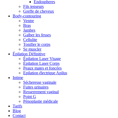
Endospheres
Fils tenseurs
Greffe de cheveux
Body-contouring
Ventre
Bras
Jambes
Galber les fesses
Cellulite
Tonifier le corps
Se muscler
Épilation Définitive
Épilation Laser Visage
Épilation Laser Corps
Peaux mates et foncées
Epilation électrique Apilus
Intime
Sécheresse vaginale
Fuites urinaires
Resserrement vaginal
Point G
Pénoplastie médicale
Tarifs
Blog
Contact