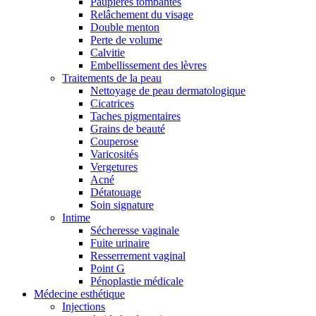
Paupières tombantes
Relâchement du visage
Double menton
Perte de volume
Calvitie
Embellissement des lèvres
Traitements de la peau
Nettoyage de peau dermatologique
Cicatrices
Taches pigmentaires
Grains de beauté
Couperose
Varicosités
Vergetures
Acné
Détatouage
Soin signature
Intime
Sécheresse vaginale
Fuite urinaire
Resserrement vaginal
Point G
Pénoplastie médicale
Médecine esthétique
Injections