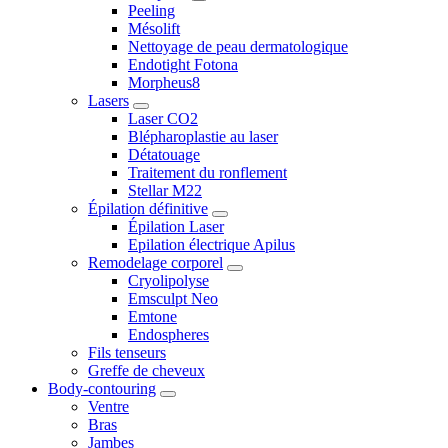
Peeling
Mésolift
Nettoyage de peau dermatologique
Endotight Fotona
Morpheus8
Lasers
Laser CO2
Blépharoplastie au laser
Détatouage
Traitement du ronflement
Stellar M22
Épilation définitive
Épilation Laser
Epilation électrique Apilus
Remodelage corporel
Cryolipolyse
Emsculpt Neo
Emtone
Endospheres
Fils tenseurs
Greffe de cheveux
Body-contouring
Ventre
Bras
Jambes