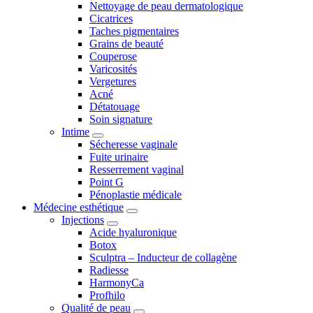
Nettoyage de peau dermatologique
Cicatrices
Taches pigmentaires
Grains de beauté
Couperose
Varicosités
Vergetures
Acné
Détatouage
Soin signature
Intime
Sécheresse vaginale
Fuite urinaire
Resserrement vaginal
Point G
Pénoplastie médicale
Médecine esthétique
Injections
Acide hyaluronique
Botox
Sculptra – Inducteur de collagène
Radiesse
HarmonyCa
Profhilo
Qualité de peau