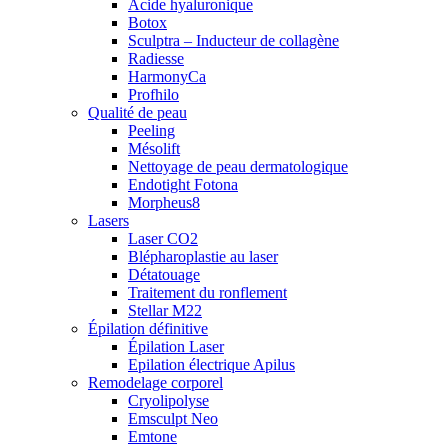
Acide hyaluronique
Botox
Sculptra – Inducteur de collagène
Radiesse
HarmonyCa
Profhilo
Qualité de peau
Peeling
Mésolift
Nettoyage de peau dermatologique
Endotight Fotona
Morpheus8
Lasers
Laser CO2
Blépharoplastie au laser
Détatouage
Traitement du ronflement
Stellar M22
Épilation définitive
Épilation Laser
Epilation électrique Apilus
Remodelage corporel
Cryolipolyse
Emsculpt Neo
Emtone