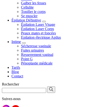
Galber les fesses
Cellulite
Tonifier le corps
Se muscler
Épilation Définitive
Épilation Laser Visage
Épilation Laser Corps
Peaux mates et foncées
Epilation électrique Apilus
Intime
Sécheresse vaginale
Fuites urinaires
Resserrement vaginal
Point G
Pénoplastie médicale
Tarifs
Blog
Contact
Rechercher
Suivez-nous