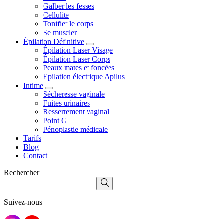
Galber les fesses
Cellulite
Tonifier le corps
Se muscler
Épilation Définitive
Épilation Laser Visage
Épilation Laser Corps
Peaux mates et foncées
Epilation électrique Apilus
Intime
Sécheresse vaginale
Fuites urinaires
Resserrement vaginal
Point G
Pénoplastie médicale
Tarifs
Blog
Contact
Rechercher
Suivez-nous