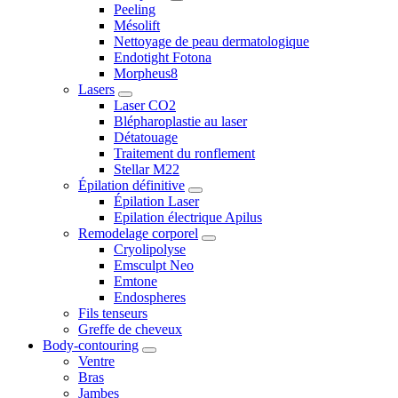
Peeling
Mésolift
Nettoyage de peau dermatologique
Endotight Fotona
Morpheus8
Lasers
Laser CO2
Blépharoplastie au laser
Détatouage
Traitement du ronflement
Stellar M22
Épilation définitive
Épilation Laser
Epilation électrique Apilus
Remodelage corporel
Cryolipolyse
Emsculpt Neo
Emtone
Endospheres
Fils tenseurs
Greffe de cheveux
Body-contouring
Ventre
Bras
Jambes