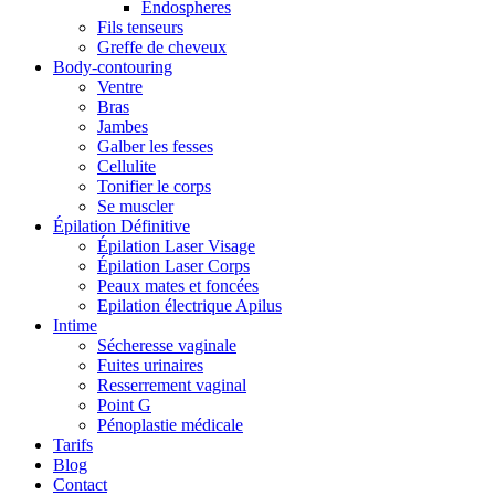
Endospheres
Fils tenseurs
Greffe de cheveux
Body-contouring
Ventre
Bras
Jambes
Galber les fesses
Cellulite
Tonifier le corps
Se muscler
Épilation Définitive
Épilation Laser Visage
Épilation Laser Corps
Peaux mates et foncées
Epilation électrique Apilus
Intime
Sécheresse vaginale
Fuites urinaires
Resserrement vaginal
Point G
Pénoplastie médicale
Tarifs
Blog
Contact