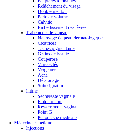
Paupières tombantes
Relâchement du visage
Double menton
Perte de volume
Calvitie
Embellissement des lèvres
Traitements de la peau
Nettoyage de peau dermatologique
Cicatrices
Taches pigmentaires
Grains de beauté
Couperose
Varicosités
Vergetures
Acné
Détatouage
Soin signature
Intime
Sécheresse vaginale
Fuite urinaire
Resserrement vaginal
Point G
Pénoplastie médicale
Médecine esthétique
Injections