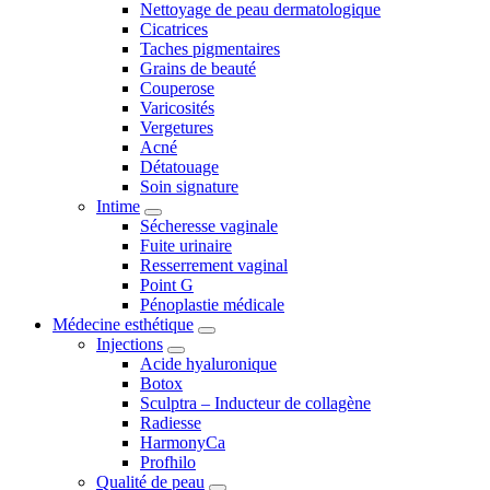
Nettoyage de peau dermatologique
Cicatrices
Taches pigmentaires
Grains de beauté
Couperose
Varicosités
Vergetures
Acné
Détatouage
Soin signature
Intime
Sécheresse vaginale
Fuite urinaire
Resserrement vaginal
Point G
Pénoplastie médicale
Médecine esthétique
Injections
Acide hyaluronique
Botox
Sculptra – Inducteur de collagène
Radiesse
HarmonyCa
Profhilo
Qualité de peau