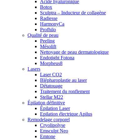
Acide hyaluronique
Botox
Sculptra – Inducteur de collagène
Radiesse
HarmonyCa
Profhilo
Qualité de peau
Peeling
Mésolift
Nettoyage de peau dermatologique
Endotight Fotona
Morpheus8
Lasers
Laser CO2
Blépharoplastie au laser
Détatouage
Traitement du ronflement
Stellar M22
Épilation définitive
Épilation Laser
Epilation électrique Apilus
Remodelage corporel
Cryolipolyse
Emsculpt Neo
Emtone