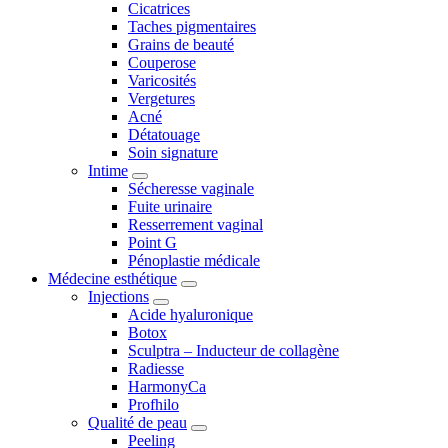
Cicatrices
Taches pigmentaires
Grains de beauté
Couperose
Varicosités
Vergetures
Acné
Détatouage
Soin signature
Intime
Sécheresse vaginale
Fuite urinaire
Resserrement vaginal
Point G
Pénoplastie médicale
Médecine esthétique
Injections
Acide hyaluronique
Botox
Sculptra – Inducteur de collagène
Radiesse
HarmonyCa
Profhilo
Qualité de peau
Peeling