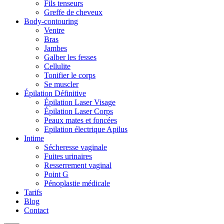
Fils tenseurs
Greffe de cheveux
Body-contouring
Ventre
Bras
Jambes
Galber les fesses
Cellulite
Tonifier le corps
Se muscler
Épilation Définitive
Épilation Laser Visage
Épilation Laser Corps
Peaux mates et foncées
Epilation électrique Apilus
Intime
Sécheresse vaginale
Fuites urinaires
Resserrement vaginal
Point G
Pénoplastie médicale
Tarifs
Blog
Contact