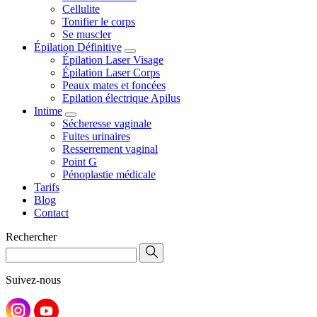
Cellulite
Tonifier le corps
Se muscler
Épilation Définitive
Épilation Laser Visage
Épilation Laser Corps
Peaux mates et foncées
Epilation électrique Apilus
Intime
Sécheresse vaginale
Fuites urinaires
Resserrement vaginal
Point G
Pénoplastie médicale
Tarifs
Blog
Contact
Rechercher
Suivez-nous