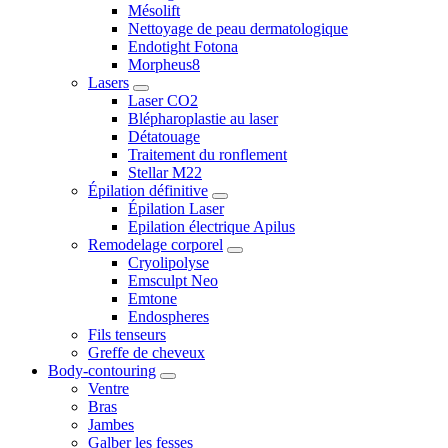
Mésolift
Nettoyage de peau dermatologique
Endotight Fotona
Morpheus8
Lasers
Laser CO2
Blépharoplastie au laser
Détatouage
Traitement du ronflement
Stellar M22
Épilation définitive
Épilation Laser
Epilation électrique Apilus
Remodelage corporel
Cryolipolyse
Emsculpt Neo
Emtone
Endospheres
Fils tenseurs
Greffe de cheveux
Body-contouring
Ventre
Bras
Jambes
Galber les fesses