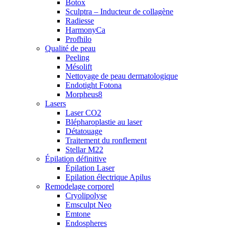
Botox
Sculptra – Inducteur de collagène
Radiesse
HarmonyCa
Profhilo
Qualité de peau
Peeling
Mésolift
Nettoyage de peau dermatologique
Endotight Fotona
Morpheus8
Lasers
Laser CO2
Blépharoplastie au laser
Détatouage
Traitement du ronflement
Stellar M22
Épilation définitive
Épilation Laser
Epilation électrique Apilus
Remodelage corporel
Cryolipolyse
Emsculpt Neo
Emtone
Endospheres