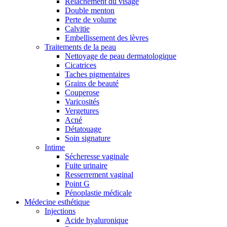
Relâchement du visage
Double menton
Perte de volume
Calvitie
Embellissement des lèvres
Traitements de la peau
Nettoyage de peau dermatologique
Cicatrices
Taches pigmentaires
Grains de beauté
Couperose
Varicosités
Vergetures
Acné
Détatouage
Soin signature
Intime
Sécheresse vaginale
Fuite urinaire
Resserrement vaginal
Point G
Pénoplastie médicale
Médecine esthétique
Injections
Acide hyaluronique