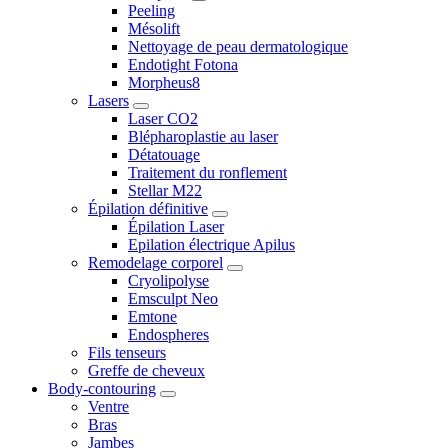
Peeling
Mésolift
Nettoyage de peau dermatologique
Endotight Fotona
Morpheus8
Lasers
Laser CO2
Blépharoplastie au laser
Détatouage
Traitement du ronflement
Stellar M22
Épilation définitive
Épilation Laser
Epilation électrique Apilus
Remodelage corporel
Cryolipolyse
Emsculpt Neo
Emtone
Endospheres
Fils tenseurs
Greffe de cheveux
Body-contouring
Ventre
Bras
Jambes