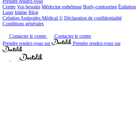
Prendre rendez-vous
Centre
Vos besoins
Médecine esthétique
Body-contouring
Épilation
Laser
Intime
Blog
Création Antipodes Médical ©
Déclaration de confidentialité
Conditions générales
Contacter le centre
Contacter le centre
Prendre rendez-vous sur
Prendre rendez-vous sur