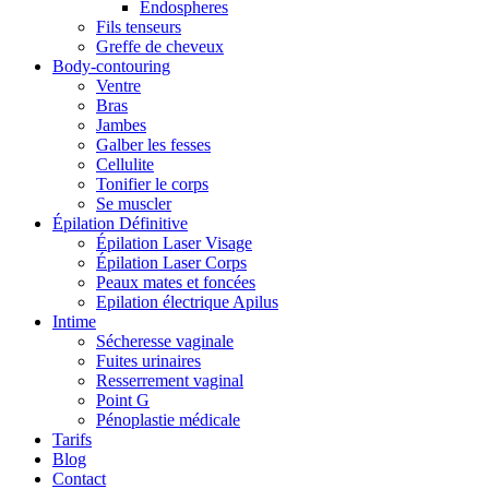
Endospheres
Fils tenseurs
Greffe de cheveux
Body-contouring
Ventre
Bras
Jambes
Galber les fesses
Cellulite
Tonifier le corps
Se muscler
Épilation Définitive
Épilation Laser Visage
Épilation Laser Corps
Peaux mates et foncées
Epilation électrique Apilus
Intime
Sécheresse vaginale
Fuites urinaires
Resserrement vaginal
Point G
Pénoplastie médicale
Tarifs
Blog
Contact