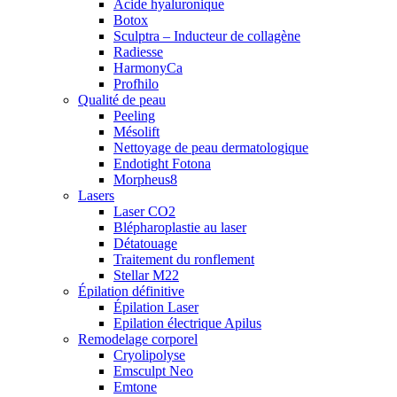
Acide hyaluronique
Botox
Sculptra – Inducteur de collagène
Radiesse
HarmonyCa
Profhilo
Qualité de peau
Peeling
Mésolift
Nettoyage de peau dermatologique
Endotight Fotona
Morpheus8
Lasers
Laser CO2
Blépharoplastie au laser
Détatouage
Traitement du ronflement
Stellar M22
Épilation définitive
Épilation Laser
Epilation électrique Apilus
Remodelage corporel
Cryolipolyse
Emsculpt Neo
Emtone