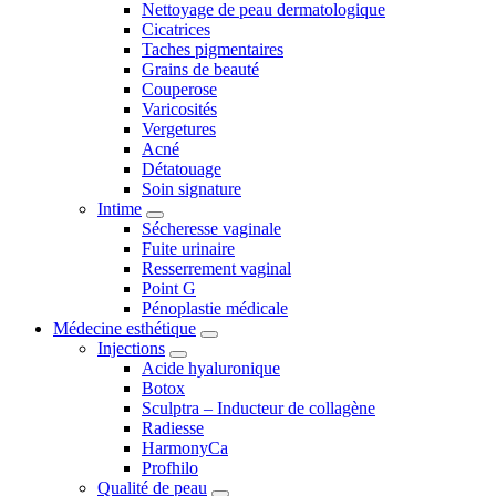
Nettoyage de peau dermatologique
Cicatrices
Taches pigmentaires
Grains de beauté
Couperose
Varicosités
Vergetures
Acné
Détatouage
Soin signature
Intime
Sécheresse vaginale
Fuite urinaire
Resserrement vaginal
Point G
Pénoplastie médicale
Médecine esthétique
Injections
Acide hyaluronique
Botox
Sculptra – Inducteur de collagène
Radiesse
HarmonyCa
Profhilo
Qualité de peau