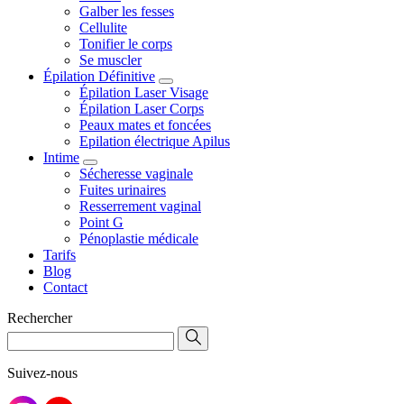
Galber les fesses
Cellulite
Tonifier le corps
Se muscler
Épilation Définitive
Épilation Laser Visage
Épilation Laser Corps
Peaux mates et foncées
Epilation électrique Apilus
Intime
Sécheresse vaginale
Fuites urinaires
Resserrement vaginal
Point G
Pénoplastie médicale
Tarifs
Blog
Contact
Rechercher
Suivez-nous