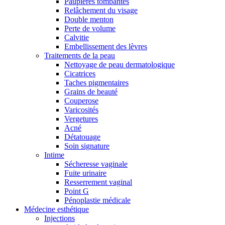
Paupières tombantes
Relâchement du visage
Double menton
Perte de volume
Calvitie
Embellissement des lèvres
Traitements de la peau
Nettoyage de peau dermatologique
Cicatrices
Taches pigmentaires
Grains de beauté
Couperose
Varicosités
Vergetures
Acné
Détatouage
Soin signature
Intime
Sécheresse vaginale
Fuite urinaire
Resserrement vaginal
Point G
Pénoplastie médicale
Médecine esthétique
Injections