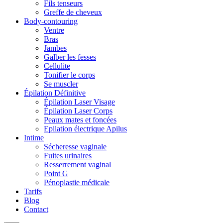
Fils tenseurs
Greffe de cheveux
Body-contouring
Ventre
Bras
Jambes
Galber les fesses
Cellulite
Tonifier le corps
Se muscler
Épilation Définitive
Épilation Laser Visage
Épilation Laser Corps
Peaux mates et foncées
Epilation électrique Apilus
Intime
Sécheresse vaginale
Fuites urinaires
Resserrement vaginal
Point G
Pénoplastie médicale
Tarifs
Blog
Contact