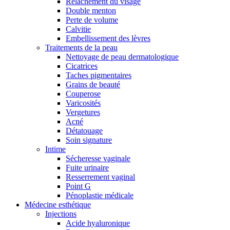
Relâchement du visage
Double menton
Perte de volume
Calvitie
Embellissement des lèvres
Traitements de la peau
Nettoyage de peau dermatologique
Cicatrices
Taches pigmentaires
Grains de beauté
Couperose
Varicosités
Vergetures
Acné
Détatouage
Soin signature
Intime
Sécheresse vaginale
Fuite urinaire
Resserrement vaginal
Point G
Pénoplastie médicale
Médecine esthétique
Injections
Acide hyaluronique