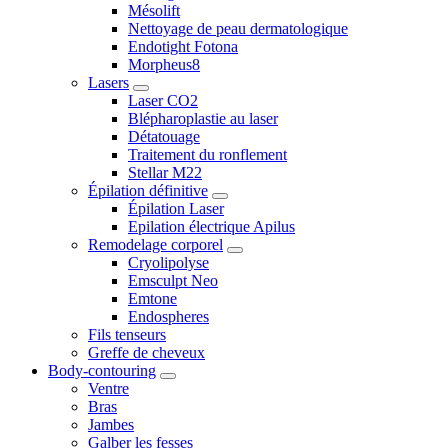
Mésolift
Nettoyage de peau dermatologique
Endotight Fotona
Morpheus8
Lasers
Laser CO2
Blépharoplastie au laser
Détatouage
Traitement du ronflement
Stellar M22
Épilation définitive
Épilation Laser
Epilation électrique Apilus
Remodelage corporel
Cryolipolyse
Emsculpt Neo
Emtone
Endospheres
Fils tenseurs
Greffe de cheveux
Body-contouring
Ventre
Bras
Jambes
Galber les fesses