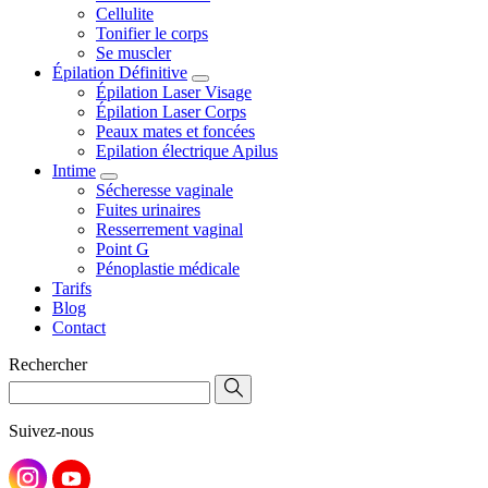
Cellulite
Tonifier le corps
Se muscler
Épilation Définitive
Épilation Laser Visage
Épilation Laser Corps
Peaux mates et foncées
Epilation électrique Apilus
Intime
Sécheresse vaginale
Fuites urinaires
Resserrement vaginal
Point G
Pénoplastie médicale
Tarifs
Blog
Contact
Rechercher
Suivez-nous