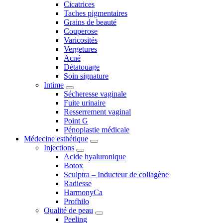
Cicatrices
Taches pigmentaires
Grains de beauté
Couperose
Varicosités
Vergetures
Acné
Détatouage
Soin signature
Intime
Sécheresse vaginale
Fuite urinaire
Resserrement vaginal
Point G
Pénoplastie médicale
Médecine esthétique
Injections
Acide hyaluronique
Botox
Sculptra – Inducteur de collagène
Radiesse
HarmonyCa
Profhilo
Qualité de peau
Peeling