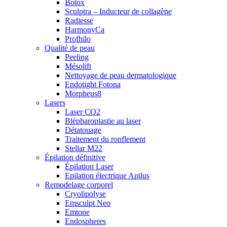
Botox
Sculptra – Inducteur de collagène
Radiesse
HarmonyCa
Profhilo
Qualité de peau
Peeling
Mésolift
Nettoyage de peau dermatologique
Endotight Fotona
Morpheus8
Lasers
Laser CO2
Blépharoplastie au laser
Détatouage
Traitement du ronflement
Stellar M22
Épilation définitive
Épilation Laser
Epilation électrique Apilus
Remodelage corporel
Cryolipolyse
Emsculpt Neo
Emtone
Endospheres