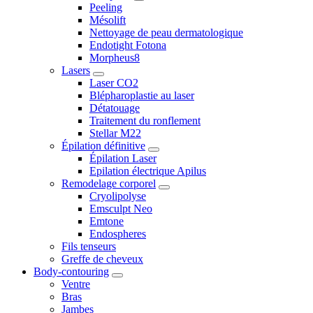
Peeling
Mésolift
Nettoyage de peau dermatologique
Endotight Fotona
Morpheus8
Lasers
Laser CO2
Blépharoplastie au laser
Détatouage
Traitement du ronflement
Stellar M22
Épilation définitive
Épilation Laser
Epilation électrique Apilus
Remodelage corporel
Cryolipolyse
Emsculpt Neo
Emtone
Endospheres
Fils tenseurs
Greffe de cheveux
Body-contouring
Ventre
Bras
Jambes