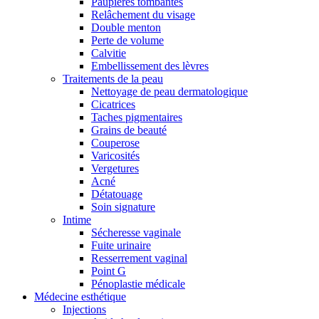
Paupières tombantes
Relâchement du visage
Double menton
Perte de volume
Calvitie
Embellissement des lèvres
Traitements de la peau
Nettoyage de peau dermatologique
Cicatrices
Taches pigmentaires
Grains de beauté
Couperose
Varicosités
Vergetures
Acné
Détatouage
Soin signature
Intime
Sécheresse vaginale
Fuite urinaire
Resserrement vaginal
Point G
Pénoplastie médicale
Médecine esthétique
Injections