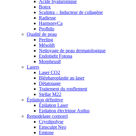
Acide hyaluronique
Botox
Sculptra – Inducteur de collagène
Radiesse
HarmonyCa
Profhilo
Qualité de peau
Peeling
Mésolift
Nettoyage de peau dermatologique
Endotight Fotona
Morpheus8
Lasers
Laser CO2
Blépharoplastie au laser
Détatouage
Traitement du ronflement
Stellar M22
Épilation définitive
Épilation Laser
Epilation électrique Apilus
Remodelage corporel
Cryolipolyse
Emsculpt Neo
Emtone