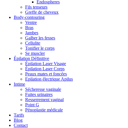
Endospheres
Fils tenseurs
Greffe de cheveux
Body-contouring
Ventre
Bras
Jambes
Galber les fesses
Cellulite
Tonifier le corps
Se muscler
Épilation Définitive
Épilation Laser Visage
Épilation Laser Corps
Peaux mates et foncées
Epilation électrique Apilus
Intime
Sécheresse vaginale
Fuites urinaires
Resserrement vaginal
Point G
Pénoplastie médicale
Tarifs
Blog
Contact