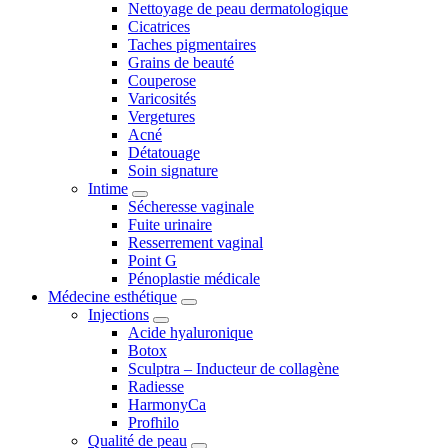
Nettoyage de peau dermatologique
Cicatrices
Taches pigmentaires
Grains de beauté
Couperose
Varicosités
Vergetures
Acné
Détatouage
Soin signature
Intime
Sécheresse vaginale
Fuite urinaire
Resserrement vaginal
Point G
Pénoplastie médicale
Médecine esthétique
Injections
Acide hyaluronique
Botox
Sculptra – Inducteur de collagène
Radiesse
HarmonyCa
Profhilo
Qualité de peau