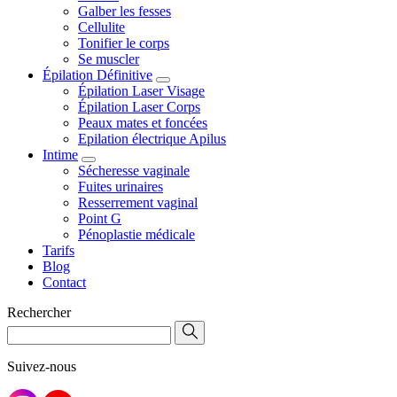
Galber les fesses
Cellulite
Tonifier le corps
Se muscler
Épilation Définitive
Épilation Laser Visage
Épilation Laser Corps
Peaux mates et foncées
Epilation électrique Apilus
Intime
Sécheresse vaginale
Fuites urinaires
Resserrement vaginal
Point G
Pénoplastie médicale
Tarifs
Blog
Contact
Rechercher
Suivez-nous