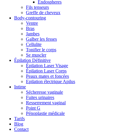
Endospheres
Fils tenseurs
Greffe de cheveux
Body-contouring
Ventre
Bras
Jambes
Galber les fesses
Cellulite
Tonifier le corps
Se muscler
Épilation Définitive
Épilation Laser Visage
Épilation Laser Corps
Peaux mates et foncées
Epilation électrique Apilus
Intime
Sécheresse vaginale
Fuites urinaires
Resserrement vaginal
Point G
Pénoplastie médicale
Tarifs
Blog
Contact