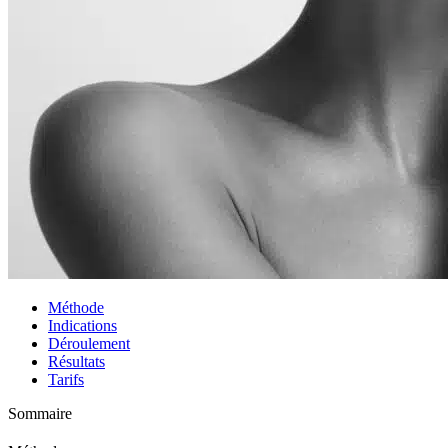
Méthode
Indications
Déroulement
Résultats
Tarifs
Sommaire