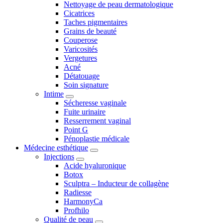
Nettoyage de peau dermatologique
Cicatrices
Taches pigmentaires
Grains de beauté
Couperose
Varicosités
Vergetures
Acné
Détatouage
Soin signature
Intime
Sécheresse vaginale
Fuite urinaire
Resserrement vaginal
Point G
Pénoplastie médicale
Médecine esthétique
Injections
Acide hyaluronique
Botox
Sculptra – Inducteur de collagène
Radiesse
HarmonyCa
Profhilo
Qualité de peau