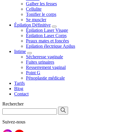
Galber les fesses
Cellulite
Tonifier le corps
Se muscler
Épilation Définitive
Épilation Laser Visage
Épilation Laser Corps
Peaux mates et foncées
Epilation électrique Apilus
Intime
Sécheresse vaginale
Fuites urinaires
Resserrement vaginal
Point G
Pénoplastie médicale
Tarifs
Blog
Contact
Rechercher
Suivez-nous