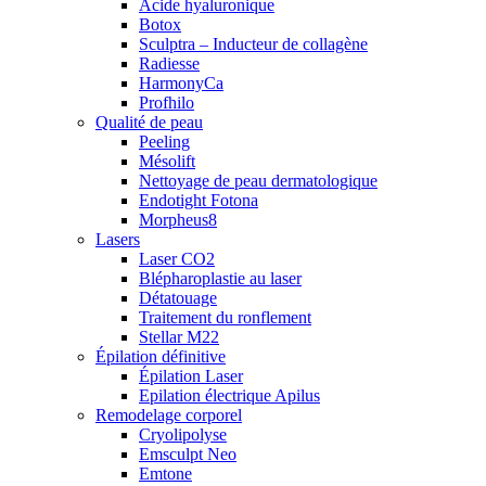
Acide hyaluronique
Botox
Sculptra – Inducteur de collagène
Radiesse
HarmonyCa
Profhilo
Qualité de peau
Peeling
Mésolift
Nettoyage de peau dermatologique
Endotight Fotona
Morpheus8
Lasers
Laser CO2
Blépharoplastie au laser
Détatouage
Traitement du ronflement
Stellar M22
Épilation définitive
Épilation Laser
Epilation électrique Apilus
Remodelage corporel
Cryolipolyse
Emsculpt Neo
Emtone