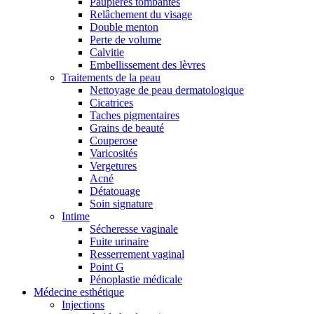
Paupières tombantes
Relâchement du visage
Double menton
Perte de volume
Calvitie
Embellissement des lèvres
Traitements de la peau
Nettoyage de peau dermatologique
Cicatrices
Taches pigmentaires
Grains de beauté
Couperose
Varicosités
Vergetures
Acné
Détatouage
Soin signature
Intime
Sécheresse vaginale
Fuite urinaire
Resserrement vaginal
Point G
Pénoplastie médicale
Médecine esthétique
Injections