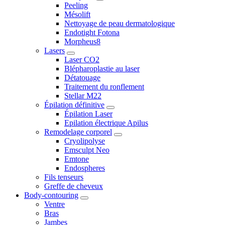
Peeling
Mésolift
Nettoyage de peau dermatologique
Endotight Fotona
Morpheus8
Lasers
Laser CO2
Blépharoplastie au laser
Détatouage
Traitement du ronflement
Stellar M22
Épilation définitive
Épilation Laser
Epilation électrique Apilus
Remodelage corporel
Cryolipolyse
Emsculpt Neo
Emtone
Endospheres
Fils tenseurs
Greffe de cheveux
Body-contouring
Ventre
Bras
Jambes