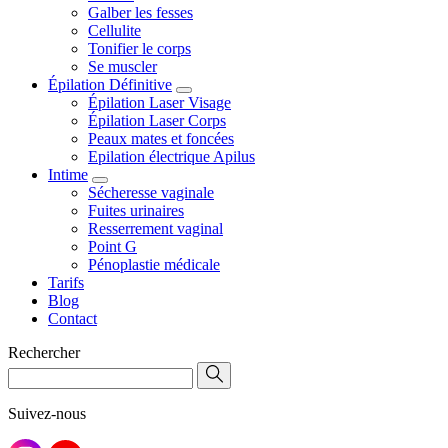
Galber les fesses
Cellulite
Tonifier le corps
Se muscler
Épilation Définitive
Épilation Laser Visage
Épilation Laser Corps
Peaux mates et foncées
Epilation électrique Apilus
Intime
Sécheresse vaginale
Fuites urinaires
Resserrement vaginal
Point G
Pénoplastie médicale
Tarifs
Blog
Contact
Rechercher
Suivez-nous