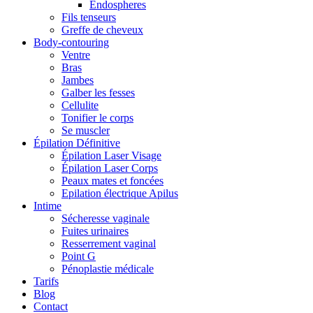
Endospheres
Fils tenseurs
Greffe de cheveux
Body-contouring
Ventre
Bras
Jambes
Galber les fesses
Cellulite
Tonifier le corps
Se muscler
Épilation Définitive
Épilation Laser Visage
Épilation Laser Corps
Peaux mates et foncées
Epilation électrique Apilus
Intime
Sécheresse vaginale
Fuites urinaires
Resserrement vaginal
Point G
Pénoplastie médicale
Tarifs
Blog
Contact