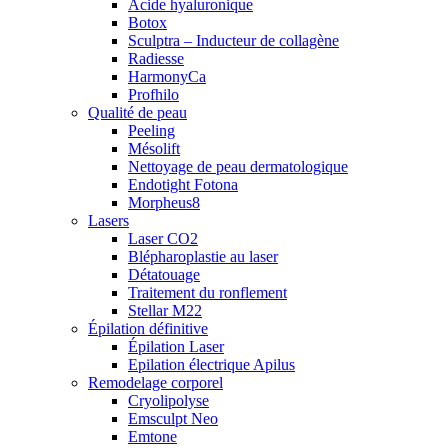
Acide hyaluronique
Botox
Sculptra – Inducteur de collagène
Radiesse
HarmonyCa
Profhilo
Qualité de peau
Peeling
Mésolift
Nettoyage de peau dermatologique
Endotight Fotona
Morpheus8
Lasers
Laser CO2
Blépharoplastie au laser
Détatouage
Traitement du ronflement
Stellar M22
Épilation définitive
Épilation Laser
Epilation électrique Apilus
Remodelage corporel
Cryolipolyse
Emsculpt Neo
Emtone