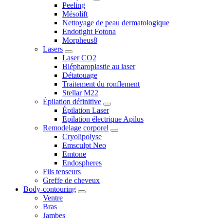
Peeling
Mésolift
Nettoyage de peau dermatologique
Endotight Fotona
Morpheus8
Lasers
Laser CO2
Blépharoplastie au laser
Détatouage
Traitement du ronflement
Stellar M22
Épilation définitive
Épilation Laser
Epilation électrique Apilus
Remodelage corporel
Cryolipolyse
Emsculpt Neo
Emtone
Endospheres
Fils tenseurs
Greffe de cheveux
Body-contouring
Ventre
Bras
Jambes