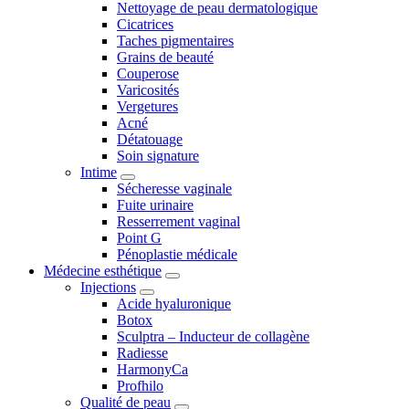
Nettoyage de peau dermatologique
Cicatrices
Taches pigmentaires
Grains de beauté
Couperose
Varicosités
Vergetures
Acné
Détatouage
Soin signature
Intime
Sécheresse vaginale
Fuite urinaire
Resserrement vaginal
Point G
Pénoplastie médicale
Médecine esthétique
Injections
Acide hyaluronique
Botox
Sculptra – Inducteur de collagène
Radiesse
HarmonyCa
Profhilo
Qualité de peau