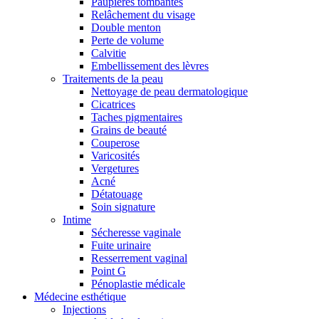
Paupières tombantes
Relâchement du visage
Double menton
Perte de volume
Calvitie
Embellissement des lèvres
Traitements de la peau
Nettoyage de peau dermatologique
Cicatrices
Taches pigmentaires
Grains de beauté
Couperose
Varicosités
Vergetures
Acné
Détatouage
Soin signature
Intime
Sécheresse vaginale
Fuite urinaire
Resserrement vaginal
Point G
Pénoplastie médicale
Médecine esthétique
Injections