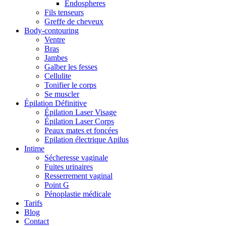
Endospheres
Fils tenseurs
Greffe de cheveux
Body-contouring
Ventre
Bras
Jambes
Galber les fesses
Cellulite
Tonifier le corps
Se muscler
Épilation Définitive
Épilation Laser Visage
Épilation Laser Corps
Peaux mates et foncées
Epilation électrique Apilus
Intime
Sécheresse vaginale
Fuites urinaires
Resserrement vaginal
Point G
Pénoplastie médicale
Tarifs
Blog
Contact