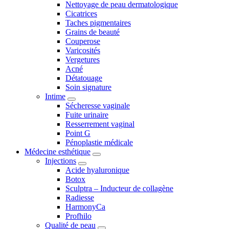
Nettoyage de peau dermatologique
Cicatrices
Taches pigmentaires
Grains de beauté
Couperose
Varicosités
Vergetures
Acné
Détatouage
Soin signature
Intime
Sécheresse vaginale
Fuite urinaire
Resserrement vaginal
Point G
Pénoplastie médicale
Médecine esthétique
Injections
Acide hyaluronique
Botox
Sculptra – Inducteur de collagène
Radiesse
HarmonyCa
Profhilo
Qualité de peau