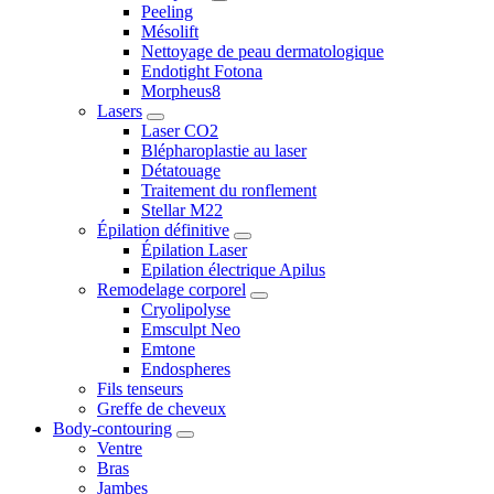
Peeling
Mésolift
Nettoyage de peau dermatologique
Endotight Fotona
Morpheus8
Lasers
Laser CO2
Blépharoplastie au laser
Détatouage
Traitement du ronflement
Stellar M22
Épilation définitive
Épilation Laser
Epilation électrique Apilus
Remodelage corporel
Cryolipolyse
Emsculpt Neo
Emtone
Endospheres
Fils tenseurs
Greffe de cheveux
Body-contouring
Ventre
Bras
Jambes