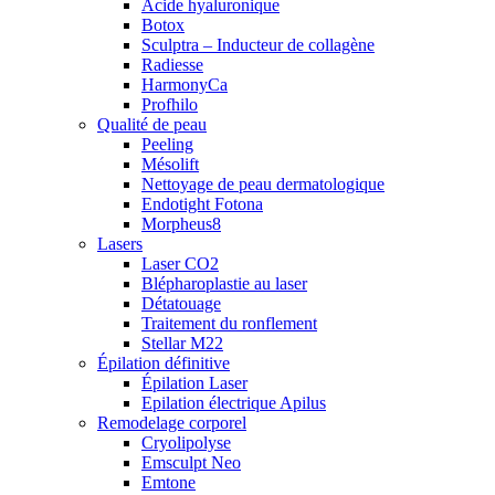
Acide hyaluronique
Botox
Sculptra – Inducteur de collagène
Radiesse
HarmonyCa
Profhilo
Qualité de peau
Peeling
Mésolift
Nettoyage de peau dermatologique
Endotight Fotona
Morpheus8
Lasers
Laser CO2
Blépharoplastie au laser
Détatouage
Traitement du ronflement
Stellar M22
Épilation définitive
Épilation Laser
Epilation électrique Apilus
Remodelage corporel
Cryolipolyse
Emsculpt Neo
Emtone