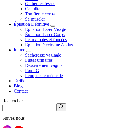
Galber les fesses
Cellulite
Tonifier le corps
Se muscler
Épilation Définitive
Épilation Laser Visage
Épilation Laser Corps
Peaux mates et foncées
Epilation électrique Apilus
Intime
Sécheresse vaginale
Fuites urinaires
Resserrement vaginal
Point G
Pénoplastie médicale
Tarifs
Blog
Contact
Rechercher
Suivez-nous