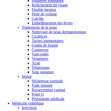
Paupières tombantes
Relâchement du visage
Double menton
Perte de volume
Calvitie
Embellissement des lèvres
Traitements de la peau
Nettoyage de peau dermatologique
Cicatrices
Taches pigmentaires
Grains de beauté
Couperose
Varicosités
Vergetures
Acné
Détatouage
Soin signature
Intime
Sécheresse vaginale
Fuite urinaire
Resserrement vaginal
Point G
Pénoplastie médicale
Médecine esthétique
Injections