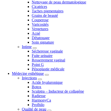
Nettoyage de peau dermatologique
Cicatrices
Taches pigmentaires
Grains de beauté
Couperose
Varicosités
Vergetures
Acné
Détatouage
Soin signature
Intime
Sécheresse vaginale
Fuite urinaire
Resserrement vaginal
Point G
Pénoplastie médicale
Médecine esthétique
Injections
Acide hyaluronique
Botox
Sculptra – Inducteur de collagène
Radiesse
HarmonyCa
Profhilo
Qualité de peau