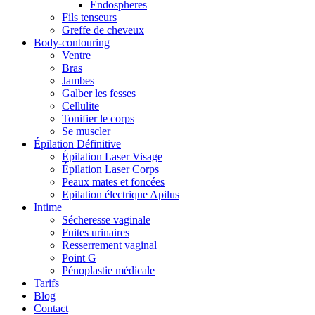
Endospheres
Fils tenseurs
Greffe de cheveux
Body-contouring
Ventre
Bras
Jambes
Galber les fesses
Cellulite
Tonifier le corps
Se muscler
Épilation Définitive
Épilation Laser Visage
Épilation Laser Corps
Peaux mates et foncées
Epilation électrique Apilus
Intime
Sécheresse vaginale
Fuites urinaires
Resserrement vaginal
Point G
Pénoplastie médicale
Tarifs
Blog
Contact