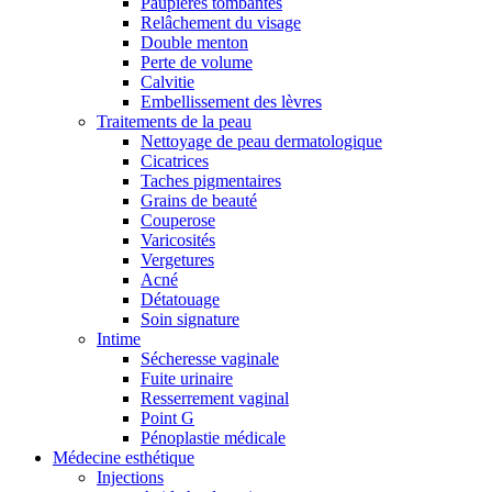
Paupières tombantes
Relâchement du visage
Double menton
Perte de volume
Calvitie
Embellissement des lèvres
Traitements de la peau
Nettoyage de peau dermatologique
Cicatrices
Taches pigmentaires
Grains de beauté
Couperose
Varicosités
Vergetures
Acné
Détatouage
Soin signature
Intime
Sécheresse vaginale
Fuite urinaire
Resserrement vaginal
Point G
Pénoplastie médicale
Médecine esthétique
Injections