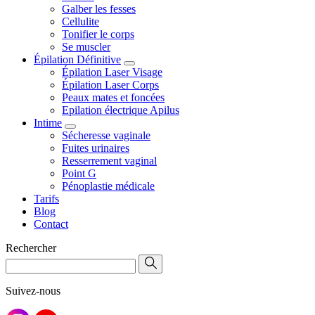
Galber les fesses
Cellulite
Tonifier le corps
Se muscler
Épilation Définitive
Épilation Laser Visage
Épilation Laser Corps
Peaux mates et foncées
Epilation électrique Apilus
Intime
Sécheresse vaginale
Fuites urinaires
Resserrement vaginal
Point G
Pénoplastie médicale
Tarifs
Blog
Contact
Rechercher
Suivez-nous