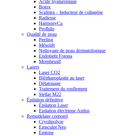
Acide hyaluronique
Botox
Sculptra – Inducteur de collagène
Radiesse
HarmonyCa
Profhilo
Qualité de peau
Peeling
Mésolift
Nettoyage de peau dermatologique
Endotight Fotona
Morpheus8
Lasers
Laser CO2
Blépharoplastie au laser
Détatouage
Traitement du ronflement
Stellar M22
Épilation définitive
Épilation Laser
Epilation électrique Apilus
Remodelage corporel
Cryolipolyse
Emsculpt Neo
Emtone