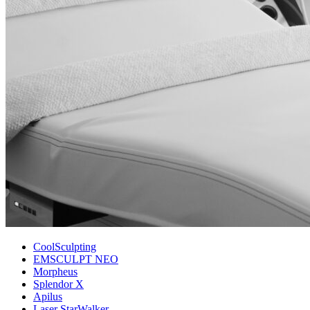
CoolSculpting
EMSCULPT NEO
Morpheus
Splendor X
Apilus
Laser StarWalker