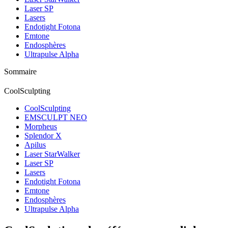
Laser SP
Lasers
Endotight Fotona
Emtone
Endosphères
Ultrapulse Alpha
Sommaire
CoolSculpting
CoolSculpting
EMSCULPT NEO
Morpheus
Splendor X
Apilus
Laser StarWalker
Laser SP
Lasers
Endotight Fotona
Emtone
Endosphères
Ultrapulse Alpha