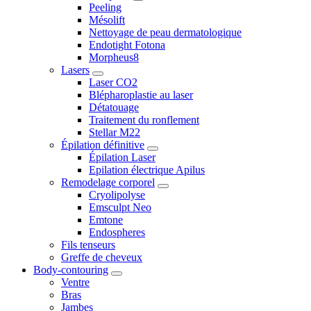
Peeling
Mésolift
Nettoyage de peau dermatologique
Endotight Fotona
Morpheus8
Lasers
Laser CO2
Blépharoplastie au laser
Détatouage
Traitement du ronflement
Stellar M22
Épilation définitive
Épilation Laser
Epilation électrique Apilus
Remodelage corporel
Cryolipolyse
Emsculpt Neo
Emtone
Endospheres
Fils tenseurs
Greffe de cheveux
Body-contouring
Ventre
Bras
Jambes