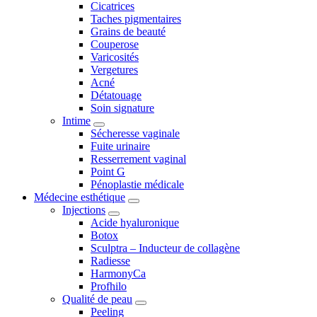
Cicatrices
Taches pigmentaires
Grains de beauté
Couperose
Varicosités
Vergetures
Acné
Détatouage
Soin signature
Intime
Sécheresse vaginale
Fuite urinaire
Resserrement vaginal
Point G
Pénoplastie médicale
Médecine esthétique
Injections
Acide hyaluronique
Botox
Sculptra – Inducteur de collagène
Radiesse
HarmonyCa
Profhilo
Qualité de peau
Peeling