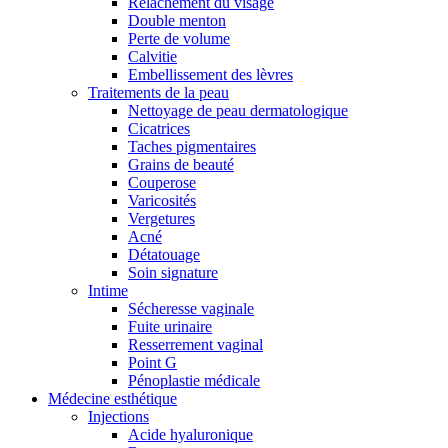
Relâchement du visage
Double menton
Perte de volume
Calvitie
Embellissement des lèvres
Traitements de la peau
Nettoyage de peau dermatologique
Cicatrices
Taches pigmentaires
Grains de beauté
Couperose
Varicosités
Vergetures
Acné
Détatouage
Soin signature
Intime
Sécheresse vaginale
Fuite urinaire
Resserrement vaginal
Point G
Pénoplastie médicale
Médecine esthétique
Injections
Acide hyaluronique