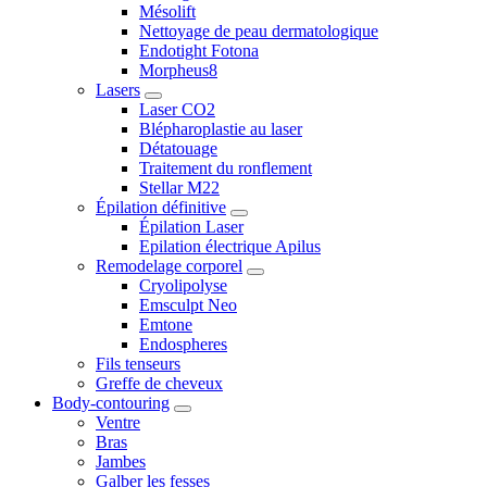
Mésolift
Nettoyage de peau dermatologique
Endotight Fotona
Morpheus8
Lasers
Laser CO2
Blépharoplastie au laser
Détatouage
Traitement du ronflement
Stellar M22
Épilation définitive
Épilation Laser
Epilation électrique Apilus
Remodelage corporel
Cryolipolyse
Emsculpt Neo
Emtone
Endospheres
Fils tenseurs
Greffe de cheveux
Body-contouring
Ventre
Bras
Jambes
Galber les fesses