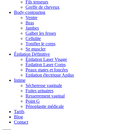
Fils tenseurs
Greffe de cheveux
Body-contouring
Ventre
Bras
Jambes
Galber les fesses
Cellulite
Tonifier le corps
Se muscler
Épilation Définitive
Épilation Laser Visage
Épilation Laser Corps
Peaux mates et foncées
Epilation électrique Apilus
Intime
Sécheresse vaginale
Fuites urinaires
Resserrement vaginal
Point G
Pénoplastie médicale
Tarifs
Blog
Contact