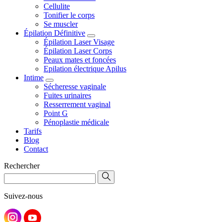
Cellulite
Tonifier le corps
Se muscler
Épilation Définitive
Épilation Laser Visage
Épilation Laser Corps
Peaux mates et foncées
Epilation électrique Apilus
Intime
Sécheresse vaginale
Fuites urinaires
Resserrement vaginal
Point G
Pénoplastie médicale
Tarifs
Blog
Contact
Rechercher
Suivez-nous