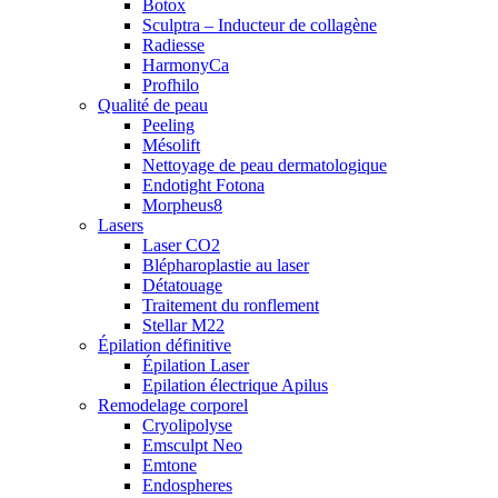
Botox
Sculptra – Inducteur de collagène
Radiesse
HarmonyCa
Profhilo
Qualité de peau
Peeling
Mésolift
Nettoyage de peau dermatologique
Endotight Fotona
Morpheus8
Lasers
Laser CO2
Blépharoplastie au laser
Détatouage
Traitement du ronflement
Stellar M22
Épilation définitive
Épilation Laser
Epilation électrique Apilus
Remodelage corporel
Cryolipolyse
Emsculpt Neo
Emtone
Endospheres