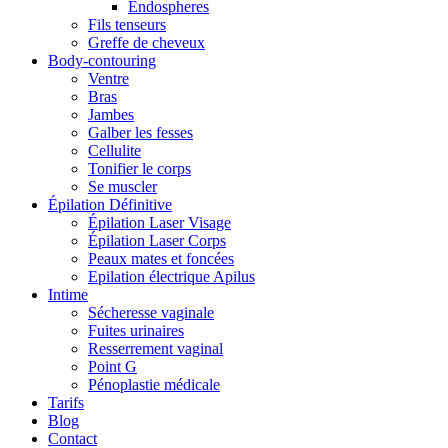
Endospheres
Fils tenseurs
Greffe de cheveux
Body-contouring
Ventre
Bras
Jambes
Galber les fesses
Cellulite
Tonifier le corps
Se muscler
Épilation Définitive
Épilation Laser Visage
Épilation Laser Corps
Peaux mates et foncées
Epilation électrique Apilus
Intime
Sécheresse vaginale
Fuites urinaires
Resserrement vaginal
Point G
Pénoplastie médicale
Tarifs
Blog
Contact