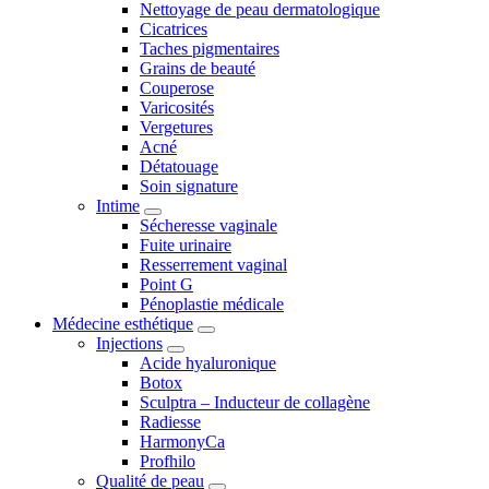
Nettoyage de peau dermatologique
Cicatrices
Taches pigmentaires
Grains de beauté
Couperose
Varicosités
Vergetures
Acné
Détatouage
Soin signature
Intime
Sécheresse vaginale
Fuite urinaire
Resserrement vaginal
Point G
Pénoplastie médicale
Médecine esthétique
Injections
Acide hyaluronique
Botox
Sculptra – Inducteur de collagène
Radiesse
HarmonyCa
Profhilo
Qualité de peau