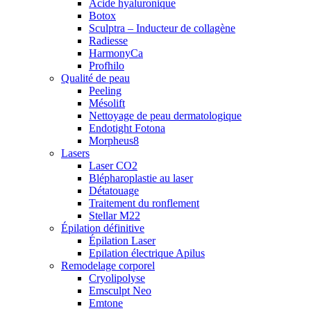
Acide hyaluronique
Botox
Sculptra – Inducteur de collagène
Radiesse
HarmonyCa
Profhilo
Qualité de peau
Peeling
Mésolift
Nettoyage de peau dermatologique
Endotight Fotona
Morpheus8
Lasers
Laser CO2
Blépharoplastie au laser
Détatouage
Traitement du ronflement
Stellar M22
Épilation définitive
Épilation Laser
Epilation électrique Apilus
Remodelage corporel
Cryolipolyse
Emsculpt Neo
Emtone