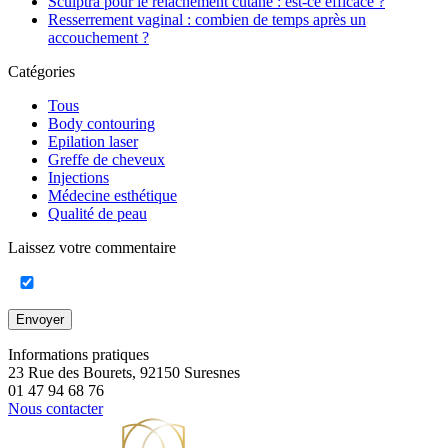
Sculptra pour le relâchement cutané : est-ce efficace ?
Resserrement vaginal : combien de temps après un
accouchement ?
Catégories
Tous
Body contouring
Epilation laser
Greffe de cheveux
Injections
Médecine esthétique
Qualité de peau
Laissez votre commentaire
Envoyer
Informations pratiques
23 Rue des Bourets, 92150 Suresnes
01 47 94 68 76
Nous contacter