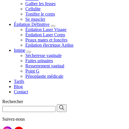
Galber les fesses
Cellulite
Tonifier le corps
Se muscler
Épilation Définitive
Épilation Laser Visage
Épilation Laser Corps
Peaux mates et foncées
Epilation électrique Apilus
Intime
Sécheresse vaginale
Fuites urinaires
Resserrement vaginal
Point G
Pénoplastie médicale
Tarifs
Blog
Contact
Rechercher
Suivez-nous