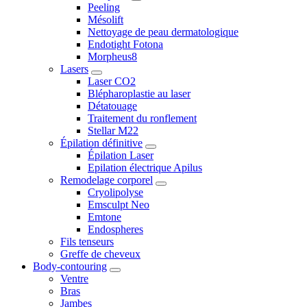
Peeling
Mésolift
Nettoyage de peau dermatologique
Endotight Fotona
Morpheus8
Lasers
Laser CO2
Blépharoplastie au laser
Détatouage
Traitement du ronflement
Stellar M22
Épilation définitive
Épilation Laser
Epilation électrique Apilus
Remodelage corporel
Cryolipolyse
Emsculpt Neo
Emtone
Endospheres
Fils tenseurs
Greffe de cheveux
Body-contouring
Ventre
Bras
Jambes