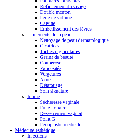
Paupières tombantes
Relâchement du visage
Double menton
Perte de volume
Calvitie
Embellissement des lèvres
Traitements de la peau
Nettoyage de peau dermatologique
Cicatrices
Taches pigmentaires
Grains de beauté
Couperose
Varicosités
Vergetures
Acné
Détatouage
Soin signature
Intime
Sécheresse vaginale
Fuite urinaire
Resserrement vaginal
Point G
Pénoplastie médicale
Médecine esthétique
Injections