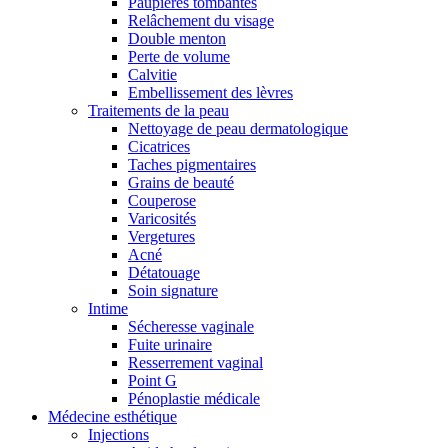
Paupières tombantes
Relâchement du visage
Double menton
Perte de volume
Calvitie
Embellissement des lèvres
Traitements de la peau
Nettoyage de peau dermatologique
Cicatrices
Taches pigmentaires
Grains de beauté
Couperose
Varicosités
Vergetures
Acné
Détatouage
Soin signature
Intime
Sécheresse vaginale
Fuite urinaire
Resserrement vaginal
Point G
Pénoplastie médicale
Médecine esthétique
Injections