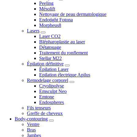
Peeling
Mésolift
Nettoyage de peau dermatologique
Endotight Fotona
Morpheus8
Lasers
Laser CO2
Blépharoplastie au laser
Détatouage
Traitement du ronflement
Stellar M22
Épilation définitive
Épilation Laser
Epilation électrique Apilus
Remodelage corporel
Cryolipolyse
Emsculpt Neo
Emtone
Endospheres
Fils tenseurs
Greffe de cheveux
Body-contouring
Ventre
Bras
Jambes