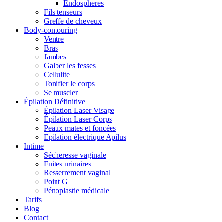
Endospheres
Fils tenseurs
Greffe de cheveux
Body-contouring
Ventre
Bras
Jambes
Galber les fesses
Cellulite
Tonifier le corps
Se muscler
Épilation Définitive
Épilation Laser Visage
Épilation Laser Corps
Peaux mates et foncées
Epilation électrique Apilus
Intime
Sécheresse vaginale
Fuites urinaires
Resserrement vaginal
Point G
Pénoplastie médicale
Tarifs
Blog
Contact