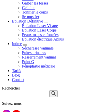
Galber les fesses
Cellulite
Tonifier le corps
Se muscler
Épilation Définitive
Épilation Laser Visage
Épilation Laser Corps
Peaux mates et foncées
Epilation électrique Apilus
Intime
Sécheresse vaginale
Fuites urinaires
Resserrement vaginal
Point G
Pénoplastie médicale
Tarifs
Blog
Contact
Rechercher
Suivez-nous