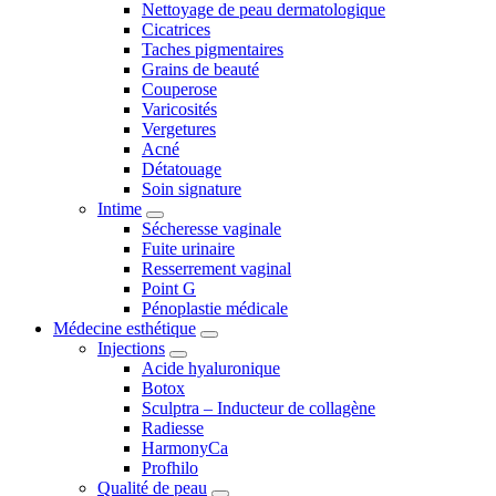
Nettoyage de peau dermatologique
Cicatrices
Taches pigmentaires
Grains de beauté
Couperose
Varicosités
Vergetures
Acné
Détatouage
Soin signature
Intime
Sécheresse vaginale
Fuite urinaire
Resserrement vaginal
Point G
Pénoplastie médicale
Médecine esthétique
Injections
Acide hyaluronique
Botox
Sculptra – Inducteur de collagène
Radiesse
HarmonyCa
Profhilo
Qualité de peau