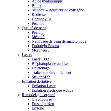
Acide hyaluronique
Botox
Sculptra – Inducteur de collagène
Radiesse
HarmonyCa
Profhilo
Qualité de peau
Peeling
Mésolift
Nettoyage de peau dermatologique
Endotight Fotona
Morpheus8
Lasers
Laser CO2
Blépharoplastie au laser
Détatouage
Traitement du ronflement
Stellar M22
Épilation définitive
Épilation Laser
Epilation électrique Apilus
Remodelage corporel
Cryolipolyse
Emsculpt Neo
Emtone