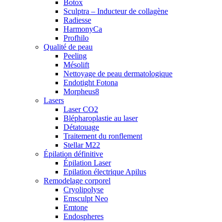
Botox
Sculptra – Inducteur de collagène
Radiesse
HarmonyCa
Profhilo
Qualité de peau
Peeling
Mésolift
Nettoyage de peau dermatologique
Endotight Fotona
Morpheus8
Lasers
Laser CO2
Blépharoplastie au laser
Détatouage
Traitement du ronflement
Stellar M22
Épilation définitive
Épilation Laser
Epilation électrique Apilus
Remodelage corporel
Cryolipolyse
Emsculpt Neo
Emtone
Endospheres