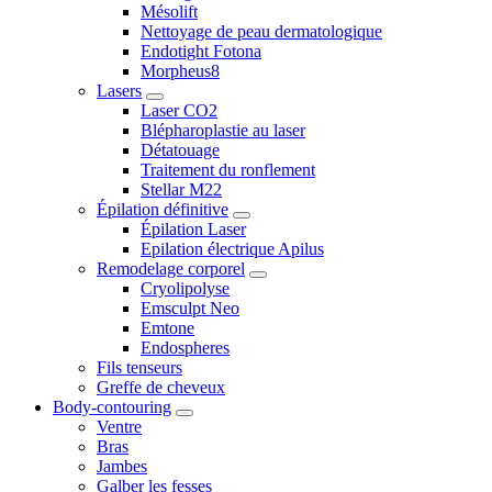
Mésolift
Nettoyage de peau dermatologique
Endotight Fotona
Morpheus8
Lasers
Laser CO2
Blépharoplastie au laser
Détatouage
Traitement du ronflement
Stellar M22
Épilation définitive
Épilation Laser
Epilation électrique Apilus
Remodelage corporel
Cryolipolyse
Emsculpt Neo
Emtone
Endospheres
Fils tenseurs
Greffe de cheveux
Body-contouring
Ventre
Bras
Jambes
Galber les fesses