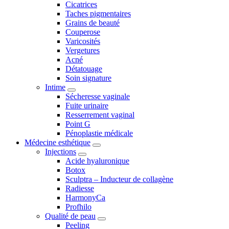
Cicatrices
Taches pigmentaires
Grains de beauté
Couperose
Varicosités
Vergetures
Acné
Détatouage
Soin signature
Intime
Sécheresse vaginale
Fuite urinaire
Resserrement vaginal
Point G
Pénoplastie médicale
Médecine esthétique
Injections
Acide hyaluronique
Botox
Sculptra – Inducteur de collagène
Radiesse
HarmonyCa
Profhilo
Qualité de peau
Peeling