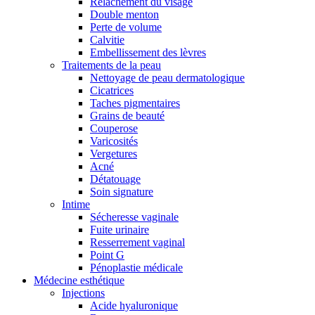
Relâchement du visage
Double menton
Perte de volume
Calvitie
Embellissement des lèvres
Traitements de la peau
Nettoyage de peau dermatologique
Cicatrices
Taches pigmentaires
Grains de beauté
Couperose
Varicosités
Vergetures
Acné
Détatouage
Soin signature
Intime
Sécheresse vaginale
Fuite urinaire
Resserrement vaginal
Point G
Pénoplastie médicale
Médecine esthétique
Injections
Acide hyaluronique