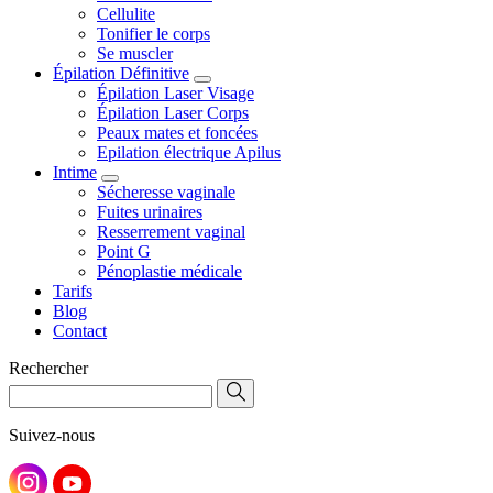
Cellulite
Tonifier le corps
Se muscler
Épilation Définitive
Épilation Laser Visage
Épilation Laser Corps
Peaux mates et foncées
Epilation électrique Apilus
Intime
Sécheresse vaginale
Fuites urinaires
Resserrement vaginal
Point G
Pénoplastie médicale
Tarifs
Blog
Contact
Rechercher
Suivez-nous