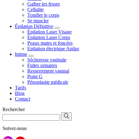
Galber les fesses
Cellulite
Tonifier le corps
Se muscler
Épilation Définitive
Épilation Laser Visage
Épilation Laser Corps
Peaux mates et foncées
Epilation électrique Apilus
Intime
Sécheresse vaginale
Fuites urinaires
Resserrement vaginal
Point G
Pénoplastie médicale
Tarifs
Blog
Contact
Rechercher
Suivez-nous