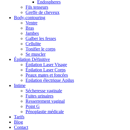
Endospheres
Fils tenseurs
Greffe de cheveux
Body-contouring
Ventre
Bras
Jambes
Galber les fesses
Cellulite
Tonifier le corps
Se muscler
Épilation Définitive
Épilation Laser Visage
Épilation Laser Corps
Peaux mates et foncées
Epilation électrique Apilus
Intime
Sécheresse vaginale
Fuites urinaires
Resserrement vaginal
Point G
Pénoplastie médicale
Tarifs
Blog
Contact