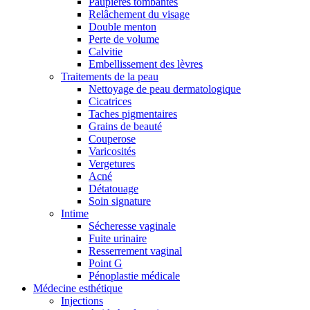
Paupières tombantes
Relâchement du visage
Double menton
Perte de volume
Calvitie
Embellissement des lèvres
Traitements de la peau
Nettoyage de peau dermatologique
Cicatrices
Taches pigmentaires
Grains de beauté
Couperose
Varicosités
Vergetures
Acné
Détatouage
Soin signature
Intime
Sécheresse vaginale
Fuite urinaire
Resserrement vaginal
Point G
Pénoplastie médicale
Médecine esthétique
Injections