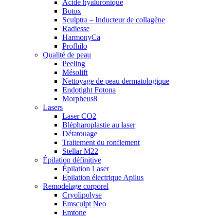
Acide hyaluronique
Botox
Sculptra – Inducteur de collagène
Radiesse
HarmonyCa
Profhilo
Qualité de peau
Peeling
Mésolift
Nettoyage de peau dermatologique
Endotight Fotona
Morpheus8
Lasers
Laser CO2
Blépharoplastie au laser
Détatouage
Traitement du ronflement
Stellar M22
Épilation définitive
Épilation Laser
Epilation électrique Apilus
Remodelage corporel
Cryolipolyse
Emsculpt Neo
Emtone