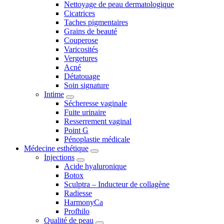
Nettoyage de peau dermatologique
Cicatrices
Taches pigmentaires
Grains de beauté
Couperose
Varicosités
Vergetures
Acné
Détatouage
Soin signature
Intime
Sécheresse vaginale
Fuite urinaire
Resserrement vaginal
Point G
Pénoplastie médicale
Médecine esthétique
Injections
Acide hyaluronique
Botox
Sculptra – Inducteur de collagène
Radiesse
HarmonyCa
Profhilo
Qualité de peau