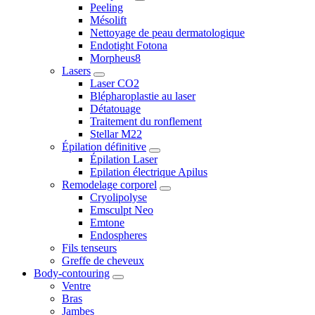
Peeling
Mésolift
Nettoyage de peau dermatologique
Endotight Fotona
Morpheus8
Lasers
Laser CO2
Blépharoplastie au laser
Détatouage
Traitement du ronflement
Stellar M22
Épilation définitive
Épilation Laser
Epilation électrique Apilus
Remodelage corporel
Cryolipolyse
Emsculpt Neo
Emtone
Endospheres
Fils tenseurs
Greffe de cheveux
Body-contouring
Ventre
Bras
Jambes