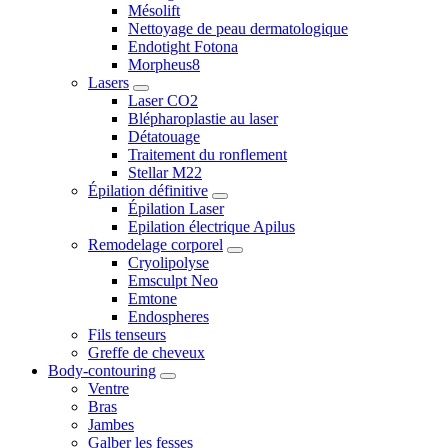
Mésolift
Nettoyage de peau dermatologique
Endotight Fotona
Morpheus8
Lasers
Laser CO2
Blépharoplastie au laser
Détatouage
Traitement du ronflement
Stellar M22
Épilation définitive
Épilation Laser
Epilation électrique Apilus
Remodelage corporel
Cryolipolyse
Emsculpt Neo
Emtone
Endospheres
Fils tenseurs
Greffe de cheveux
Body-contouring
Ventre
Bras
Jambes
Galber les fesses