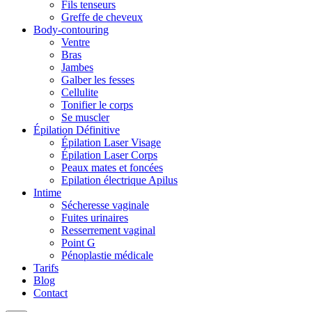
Fils tenseurs
Greffe de cheveux
Body-contouring
Ventre
Bras
Jambes
Galber les fesses
Cellulite
Tonifier le corps
Se muscler
Épilation Définitive
Épilation Laser Visage
Épilation Laser Corps
Peaux mates et foncées
Epilation électrique Apilus
Intime
Sécheresse vaginale
Fuites urinaires
Resserrement vaginal
Point G
Pénoplastie médicale
Tarifs
Blog
Contact