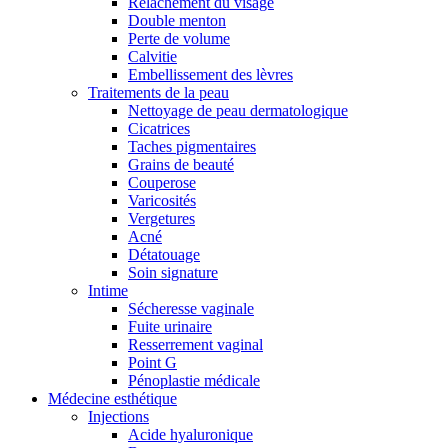
Relâchement du visage
Double menton
Perte de volume
Calvitie
Embellissement des lèvres
Traitements de la peau
Nettoyage de peau dermatologique
Cicatrices
Taches pigmentaires
Grains de beauté
Couperose
Varicosités
Vergetures
Acné
Détatouage
Soin signature
Intime
Sécheresse vaginale
Fuite urinaire
Resserrement vaginal
Point G
Pénoplastie médicale
Médecine esthétique
Injections
Acide hyaluronique