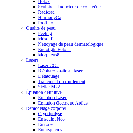
Botox
Sculptra – Inducteur de collagène
Radiesse
HarmonyCa
Profhilo
Qualité de peau
Peeling
Mésolift
Nettoyage de peau dermatologique
Endotight Fotona
Morpheus8
Lasers
Laser CO2
Blépharoplastie au laser
Détatouage
Traitement du ronflement
Stellar M22
Épilation définitive
Épilation Laser
Epilation électrique Apilus
Remodelage corporel
Cryolipolyse
Emsculpt Neo
Emtone
Endospheres