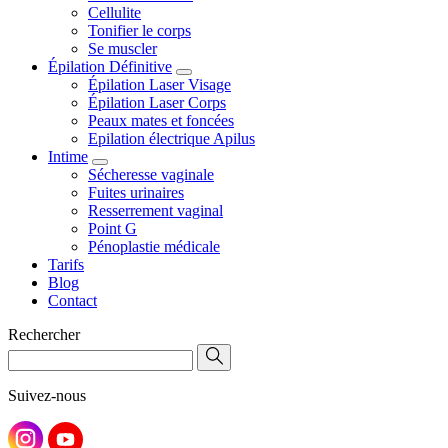
Cellulite
Tonifier le corps
Se muscler
Épilation Définitive
Épilation Laser Visage
Épilation Laser Corps
Peaux mates et foncées
Epilation électrique Apilus
Intime
Sécheresse vaginale
Fuites urinaires
Resserrement vaginal
Point G
Pénoplastie médicale
Tarifs
Blog
Contact
Rechercher
Suivez-nous