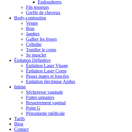
Endospheres
Fils tenseurs
Greffe de cheveux
Body-contouring
Ventre
Bras
Jambes
Galber les fesses
Cellulite
Tonifier le corps
Se muscler
Épilation Définitive
Épilation Laser Visage
Épilation Laser Corps
Peaux mates et foncées
Epilation électrique Apilus
Intime
Sécheresse vaginale
Fuites urinaires
Resserrement vaginal
Point G
Pénoplastie médicale
Tarifs
Blog
Contact