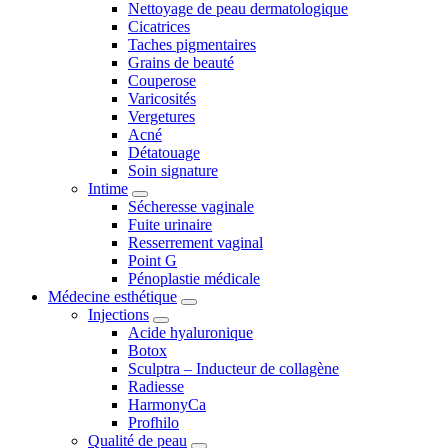
Nettoyage de peau dermatologique
Cicatrices
Taches pigmentaires
Grains de beauté
Couperose
Varicosités
Vergetures
Acné
Détatouage
Soin signature
Intime
Sécheresse vaginale
Fuite urinaire
Resserrement vaginal
Point G
Pénoplastie médicale
Médecine esthétique
Injections
Acide hyaluronique
Botox
Sculptra – Inducteur de collagène
Radiesse
HarmonyCa
Profhilo
Qualité de peau