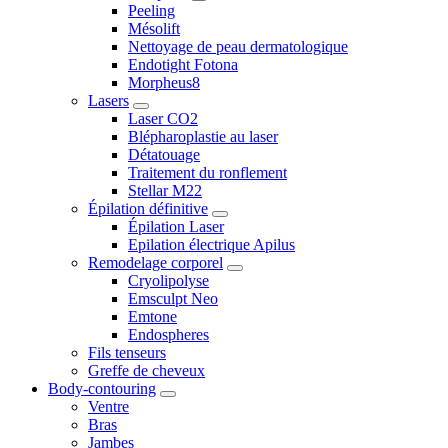
Peeling
Mésolift
Nettoyage de peau dermatologique
Endotight Fotona
Morpheus8
Lasers
Laser CO2
Blépharoplastie au laser
Détatouage
Traitement du ronflement
Stellar M22
Épilation définitive
Épilation Laser
Epilation électrique Apilus
Remodelage corporel
Cryolipolyse
Emsculpt Neo
Emtone
Endospheres
Fils tenseurs
Greffe de cheveux
Body-contouring
Ventre
Bras
Jambes