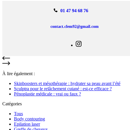
01 47 94 68 76
contact.clem92@gmail.com
À lire également :
Skinboosters et mésothérapie : hydrater sa peau avant l’été
Sculptra pour le relâchement cutané : est-ce efficace ?
Pénoplastie médicale : vrai ou faux ?
Catégories
Tous
Body contouring
Epilation laser
Greffe de cheveux