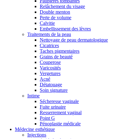
Paupières tombantes
Relâchement du visage
Double menton
Perte de volume
Calvitie
Embellissement des lèvres
Traitements de la peau
Nettoyage de peau dermatologique
Cicatrices
Taches pigmentaires
Grains de beauté
Couperose
Varicosités
Vergetures
Acné
Détatouage
Soin signature
Intime
Sécheresse vaginale
Fuite urinaire
Resserrement vaginal
Point G
Pénoplastie médicale
Médecine esthétique
Injections