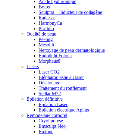
Acide hyaluronique
Botox
Sculptra – Inducteur de collagène
Radiesse
HarmonyCa
Profhilo
Qualité de peau
Peeling
Mésolift
Nettoyage de peau dermatologique
Endotight Fotona
Morpheus8
Lasers
Laser CO2
Blépharoplastie au laser
Détatouage
Traitement du ronflement
Stellar M22
Épilation définitive
Épilation Laser
Epilation électrique Apilus
Remodelage corporel
Cryolipolyse
Emsculpt Neo
Emtone