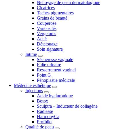
Nettoyage de peau dermatologique
Cicatrices
Taches pigmentaires
Grains de beauté
Couperose
Varicosités
Vergetures
Acné
Détatouage
Soin signature
Intime
Sécheresse vaginale
Fuite urinaire
Resserrement vaginal
Point G
Pénoplastie médicale
Médecine esthétique
Injections
Acide hyaluronique
Botox
Sculptra – Inducteur de collagène
Radiesse
HarmonyCa
Profhilo
Qualité de peau