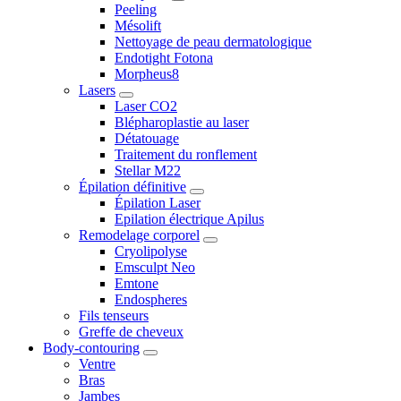
Peeling
Mésolift
Nettoyage de peau dermatologique
Endotight Fotona
Morpheus8
Lasers
Laser CO2
Blépharoplastie au laser
Détatouage
Traitement du ronflement
Stellar M22
Épilation définitive
Épilation Laser
Epilation électrique Apilus
Remodelage corporel
Cryolipolyse
Emsculpt Neo
Emtone
Endospheres
Fils tenseurs
Greffe de cheveux
Body-contouring
Ventre
Bras
Jambes