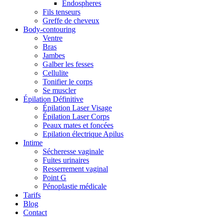
Endospheres
Fils tenseurs
Greffe de cheveux
Body-contouring
Ventre
Bras
Jambes
Galber les fesses
Cellulite
Tonifier le corps
Se muscler
Épilation Définitive
Épilation Laser Visage
Épilation Laser Corps
Peaux mates et foncées
Epilation électrique Apilus
Intime
Sécheresse vaginale
Fuites urinaires
Resserrement vaginal
Point G
Pénoplastie médicale
Tarifs
Blog
Contact