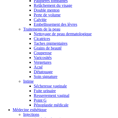
Paupières tombantes
Relâchement du visage
Double menton
Perte de volume
Calvitie
Embellissement des lèvres
Traitements de la peau
Nettoyage de peau dermatologique
Cicatrices
Taches pigmentaires
Grains de beauté
Couperose
Varicosités
Vergetures
Acné
Détatouage
Soin signature
Intime
Sécheresse vaginale
Fuite urinaire
Resserrement vaginal
Point G
Pénoplastie médicale
Médecine esthétique
Injections