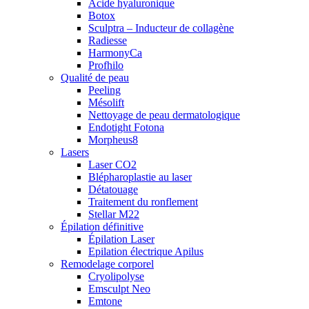
Acide hyaluronique
Botox
Sculptra – Inducteur de collagène
Radiesse
HarmonyCa
Profhilo
Qualité de peau
Peeling
Mésolift
Nettoyage de peau dermatologique
Endotight Fotona
Morpheus8
Lasers
Laser CO2
Blépharoplastie au laser
Détatouage
Traitement du ronflement
Stellar M22
Épilation définitive
Épilation Laser
Epilation électrique Apilus
Remodelage corporel
Cryolipolyse
Emsculpt Neo
Emtone