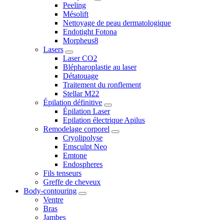
Peeling
Mésolift
Nettoyage de peau dermatologique
Endotight Fotona
Morpheus8
Lasers
Laser CO2
Blépharoplastie au laser
Détatouage
Traitement du ronflement
Stellar M22
Épilation définitive
Épilation Laser
Epilation électrique Apilus
Remodelage corporel
Cryolipolyse
Emsculpt Neo
Emtone
Endospheres
Fils tenseurs
Greffe de cheveux
Body-contouring
Ventre
Bras
Jambes