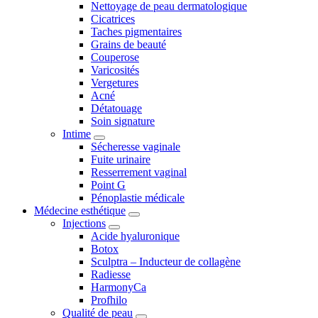
Nettoyage de peau dermatologique
Cicatrices
Taches pigmentaires
Grains de beauté
Couperose
Varicosités
Vergetures
Acné
Détatouage
Soin signature
Intime
Sécheresse vaginale
Fuite urinaire
Resserrement vaginal
Point G
Pénoplastie médicale
Médecine esthétique
Injections
Acide hyaluronique
Botox
Sculptra – Inducteur de collagène
Radiesse
HarmonyCa
Profhilo
Qualité de peau