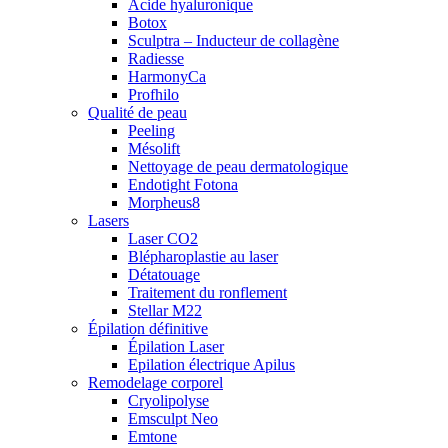
Acide hyaluronique
Botox
Sculptra – Inducteur de collagène
Radiesse
HarmonyCa
Profhilo
Qualité de peau
Peeling
Mésolift
Nettoyage de peau dermatologique
Endotight Fotona
Morpheus8
Lasers
Laser CO2
Blépharoplastie au laser
Détatouage
Traitement du ronflement
Stellar M22
Épilation définitive
Épilation Laser
Epilation électrique Apilus
Remodelage corporel
Cryolipolyse
Emsculpt Neo
Emtone