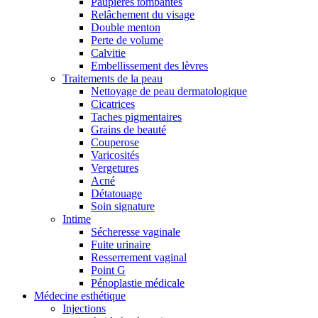
Paupières tombantes
Relâchement du visage
Double menton
Perte de volume
Calvitie
Embellissement des lèvres
Traitements de la peau
Nettoyage de peau dermatologique
Cicatrices
Taches pigmentaires
Grains de beauté
Couperose
Varicosités
Vergetures
Acné
Détatouage
Soin signature
Intime
Sécheresse vaginale
Fuite urinaire
Resserrement vaginal
Point G
Pénoplastie médicale
Médecine esthétique
Injections