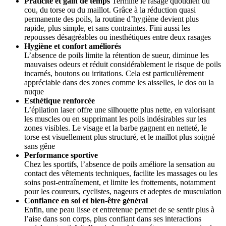
Praticité et gain de temps
Terminé le rasage quotidien du
cou, du torse ou du maillot. Grâce à la réduction quasi
permanente des poils, la routine d’hygiène devient plus
rapide, plus simple, et sans contraintes. Fini aussi les
repousses désagréables ou inesthétiques entre deux rasages
Hygiène et confort améliorés
L’absence de poils limite la rétention de sueur, diminue les
mauvaises odeurs et réduit considérablement le risque de poils
incarnés, boutons ou irritations. Cela est particulièrement
appréciable dans des zones comme les aisselles, le dos ou la
nuque
Esthétique renforcée
L’épilation laser offre une silhouette plus nette, en valorisant
les muscles ou en supprimant les poils indésirables sur les
zones visibles. Le visage et la barbe gagnent en netteté, le
torse est visuellement plus structuré, et le maillot plus soigné
sans gêne
Performance sportive
Chez les sportifs, l’absence de poils améliore la sensation au
contact des vêtements techniques, facilite les massages ou les
soins post-entraînement, et limite les frottements, notamment
pour les coureurs, cyclistes, nageurs et adeptes de musculation
Confiance en soi et bien-être général
Enfin, une peau lisse et entretenue permet de se sentir plus à
l’aise dans son corps, plus confiant dans ses interactions