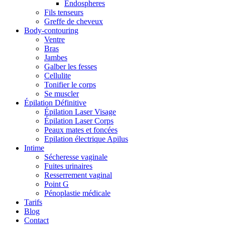
Endospheres
Fils tenseurs
Greffe de cheveux
Body-contouring
Ventre
Bras
Jambes
Galber les fesses
Cellulite
Tonifier le corps
Se muscler
Épilation Définitive
Épilation Laser Visage
Épilation Laser Corps
Peaux mates et foncées
Epilation électrique Apilus
Intime
Sécheresse vaginale
Fuites urinaires
Resserrement vaginal
Point G
Pénoplastie médicale
Tarifs
Blog
Contact