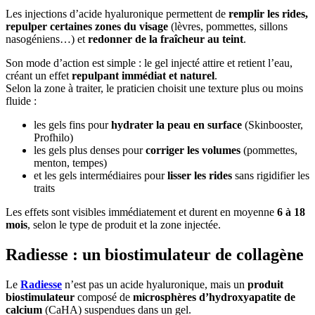
Les injections d’acide hyaluronique permettent de
remplir les rides,
repulper certaines zones du visage
(lèvres, pommettes, sillons
nasogéniens…) et
redonner de la fraîcheur au teint
.
Son mode d’action est simple : le gel injecté attire et retient l’eau,
créant un effet
repulpant immédiat et naturel
.
Selon la zone à traiter, le praticien choisit une texture plus ou moins
fluide :
les gels fins pour
hydrater la peau en surface
(Skinbooster,
Profhilo)
les gels plus denses pour
corriger les volumes
(pommettes,
menton, tempes)
et les gels intermédiaires pour
lisser les rides
sans rigidifier les
traits
Les effets sont visibles immédiatement et durent en moyenne
6 à 18
mois
, selon le type de produit et la zone injectée.
Radiesse : un biostimulateur de collagène
Le
Radiesse
n’est pas un acide hyaluronique, mais un
produit
biostimulateur
composé de
microsphères d’hydroxyapatite de
calcium
(CaHA) suspendues dans un gel.