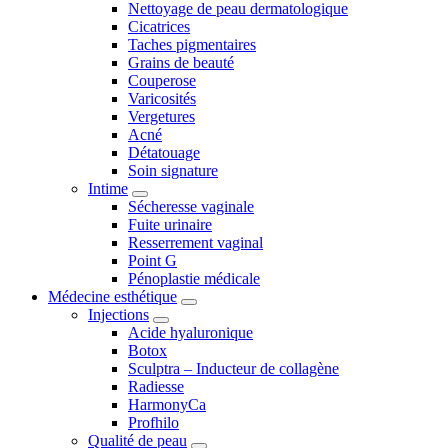
Nettoyage de peau dermatologique
Cicatrices
Taches pigmentaires
Grains de beauté
Couperose
Varicosités
Vergetures
Acné
Détatouage
Soin signature
Intime
Sécheresse vaginale
Fuite urinaire
Resserrement vaginal
Point G
Pénoplastie médicale
Médecine esthétique
Injections
Acide hyaluronique
Botox
Sculptra – Inducteur de collagène
Radiesse
HarmonyCa
Profhilo
Qualité de peau