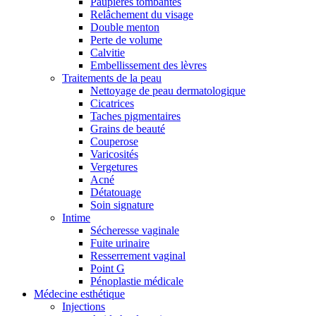
Paupières tombantes
Relâchement du visage
Double menton
Perte de volume
Calvitie
Embellissement des lèvres
Traitements de la peau
Nettoyage de peau dermatologique
Cicatrices
Taches pigmentaires
Grains de beauté
Couperose
Varicosités
Vergetures
Acné
Détatouage
Soin signature
Intime
Sécheresse vaginale
Fuite urinaire
Resserrement vaginal
Point G
Pénoplastie médicale
Médecine esthétique
Injections