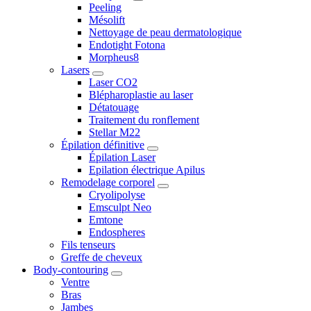
Peeling
Mésolift
Nettoyage de peau dermatologique
Endotight Fotona
Morpheus8
Lasers
Laser CO2
Blépharoplastie au laser
Détatouage
Traitement du ronflement
Stellar M22
Épilation définitive
Épilation Laser
Epilation électrique Apilus
Remodelage corporel
Cryolipolyse
Emsculpt Neo
Emtone
Endospheres
Fils tenseurs
Greffe de cheveux
Body-contouring
Ventre
Bras
Jambes