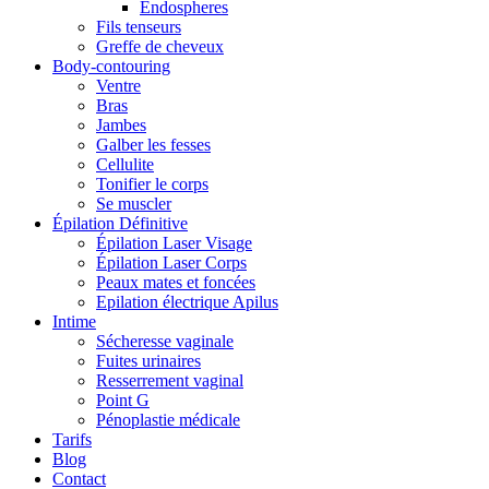
Endospheres
Fils tenseurs
Greffe de cheveux
Body-contouring
Ventre
Bras
Jambes
Galber les fesses
Cellulite
Tonifier le corps
Se muscler
Épilation Définitive
Épilation Laser Visage
Épilation Laser Corps
Peaux mates et foncées
Epilation électrique Apilus
Intime
Sécheresse vaginale
Fuites urinaires
Resserrement vaginal
Point G
Pénoplastie médicale
Tarifs
Blog
Contact