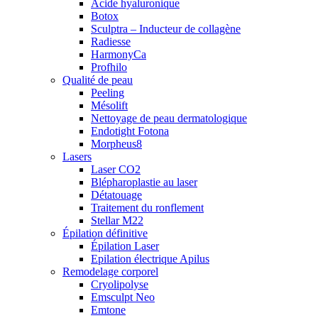
Acide hyaluronique
Botox
Sculptra – Inducteur de collagène
Radiesse
HarmonyCa
Profhilo
Qualité de peau
Peeling
Mésolift
Nettoyage de peau dermatologique
Endotight Fotona
Morpheus8
Lasers
Laser CO2
Blépharoplastie au laser
Détatouage
Traitement du ronflement
Stellar M22
Épilation définitive
Épilation Laser
Epilation électrique Apilus
Remodelage corporel
Cryolipolyse
Emsculpt Neo
Emtone