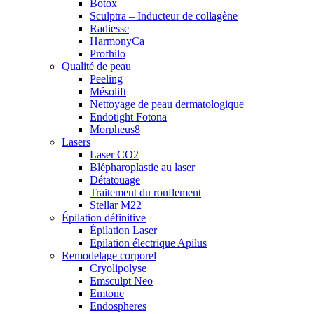
Botox
Sculptra – Inducteur de collagène
Radiesse
HarmonyCa
Profhilo
Qualité de peau
Peeling
Mésolift
Nettoyage de peau dermatologique
Endotight Fotona
Morpheus8
Lasers
Laser CO2
Blépharoplastie au laser
Détatouage
Traitement du ronflement
Stellar M22
Épilation définitive
Épilation Laser
Epilation électrique Apilus
Remodelage corporel
Cryolipolyse
Emsculpt Neo
Emtone
Endospheres