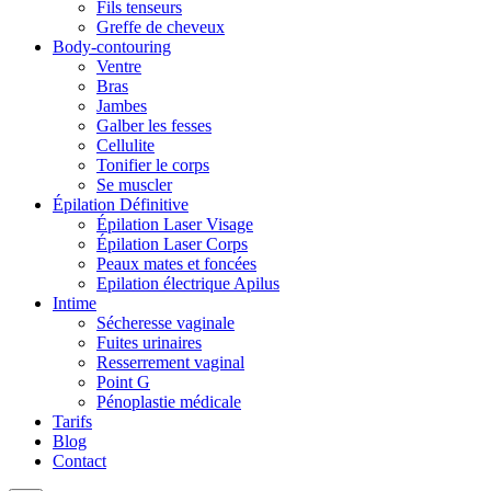
Fils tenseurs
Greffe de cheveux
Body-contouring
Ventre
Bras
Jambes
Galber les fesses
Cellulite
Tonifier le corps
Se muscler
Épilation Définitive
Épilation Laser Visage
Épilation Laser Corps
Peaux mates et foncées
Epilation électrique Apilus
Intime
Sécheresse vaginale
Fuites urinaires
Resserrement vaginal
Point G
Pénoplastie médicale
Tarifs
Blog
Contact