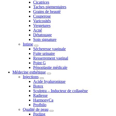
Cicatrices
Taches pigmentaires
Grains de beauté
Couperose
Varicosités
Vergetures
Acné
Détatouage
Soin signature
Intime
Sécheresse vaginale
Fuite urinaire
Resserrement vaginal
Point G
Pénoplastie médicale
Médecine esthétique
Injections
Acide hyaluronique
Botox
Sculptra – Inducteur de collagène
Radiesse
HarmonyCa
Profhilo
Qualité de peau
Peeling