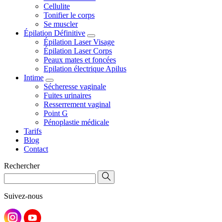
Cellulite
Tonifier le corps
Se muscler
Épilation Définitive
Épilation Laser Visage
Épilation Laser Corps
Peaux mates et foncées
Epilation électrique Apilus
Intime
Sécheresse vaginale
Fuites urinaires
Resserrement vaginal
Point G
Pénoplastie médicale
Tarifs
Blog
Contact
Rechercher
Suivez-nous