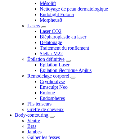
Mésolift
Nettoyage de peau dermatologique
Endotight Fotona
Morpheus8
Lasers
Laser CO2
Blépharoplastie au laser
Détatouage
Traitement du ronflement
Stellar M22
Épilation définitive
Épilation Laser
Epilation électrique Apilus
Remodelage corporel
Cryolipolyse
Emsculpt Neo
Emtone
Endospheres
Fils tenseurs
Greffe de cheveux
Body-contouring
Ventre
Bras
Jambes
Galber les fesses