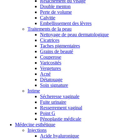
Relâchement du visage
Double menton
Perte de volume
Calvitie
Embellissement des lèvres
Traitements de la peau
Nettoyage de peau dermatologique
Cicatrices
Taches pigmentaires
Grains de beauté
Couperose
Varicosités
Vergetures
Acné
Détatouage
Soin signature
Intime
Sécheresse vaginale
Fuite urinaire
Resserrement vaginal
Point G
Pénoplastie médicale
Médecine esthétique
Injections
Acide hyaluronique