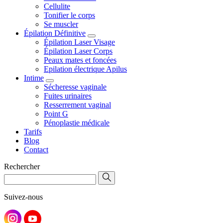
Cellulite
Tonifier le corps
Se muscler
Épilation Définitive
Épilation Laser Visage
Épilation Laser Corps
Peaux mates et foncées
Epilation électrique Apilus
Intime
Sécheresse vaginale
Fuites urinaires
Resserrement vaginal
Point G
Pénoplastie médicale
Tarifs
Blog
Contact
Rechercher
Suivez-nous