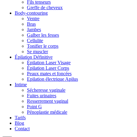
Fils tenseurs
Greffe de cheveux
Body-contouring
Ventre
Bras
Jambes
Galber les fesses
Cellulite
Tonifier le corps
Se muscler
Épilation Définitive
Épilation Laser Visage
Épilation Laser Corps
Peaux mates et foncées
Epilation électrique Apilus
Intime
Sécheresse vaginale
Fuites urinaires
Resserrement vaginal
Point G
Pénoplastie médicale
Tarifs
Blog
Contact