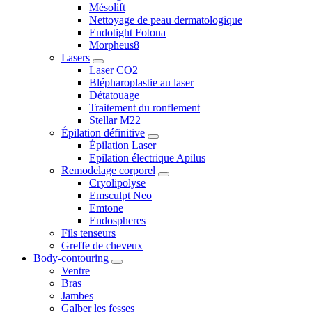
Mésolift
Nettoyage de peau dermatologique
Endotight Fotona
Morpheus8
Lasers
Laser CO2
Blépharoplastie au laser
Détatouage
Traitement du ronflement
Stellar M22
Épilation définitive
Épilation Laser
Epilation électrique Apilus
Remodelage corporel
Cryolipolyse
Emsculpt Neo
Emtone
Endospheres
Fils tenseurs
Greffe de cheveux
Body-contouring
Ventre
Bras
Jambes
Galber les fesses