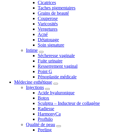
Cicatrices
Taches pigmentaires
Grains de beauté
Couperose
Varicosités
Vergetures
Acné
Détatouage
Soin signature
Intime
Sécheresse vaginale
Fuite urinaire
Resserrement vaginal
Point G
Pénoplastie médicale
Médecine esthétique
Injections
Acide hyaluronique
Botox
Sculptra – Inducteur de collagène
Radiesse
HarmonyCa
Profhilo
Qualité de peau
Peeling