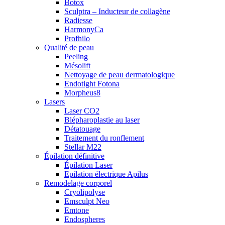
Botox
Sculptra – Inducteur de collagène
Radiesse
HarmonyCa
Profhilo
Qualité de peau
Peeling
Mésolift
Nettoyage de peau dermatologique
Endotight Fotona
Morpheus8
Lasers
Laser CO2
Blépharoplastie au laser
Détatouage
Traitement du ronflement
Stellar M22
Épilation définitive
Épilation Laser
Epilation électrique Apilus
Remodelage corporel
Cryolipolyse
Emsculpt Neo
Emtone
Endospheres