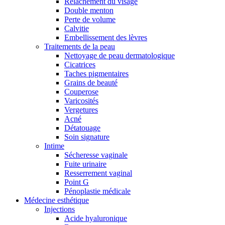
Relâchement du visage
Double menton
Perte de volume
Calvitie
Embellissement des lèvres
Traitements de la peau
Nettoyage de peau dermatologique
Cicatrices
Taches pigmentaires
Grains de beauté
Couperose
Varicosités
Vergetures
Acné
Détatouage
Soin signature
Intime
Sécheresse vaginale
Fuite urinaire
Resserrement vaginal
Point G
Pénoplastie médicale
Médecine esthétique
Injections
Acide hyaluronique