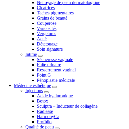
Nettoyage de peau dermatologique
Cicatrices
Taches pigmentaires
Grains de beauté
Couperose
Varicosités
Vergetures
Acné
Détatouage
Soin signature
Intime
Sécheresse vaginale
Fuite urinaire
Resserrement vaginal
Point G
Pénoplastie médicale
Médecine esthétique
Injections
Acide hyaluronique
Botox
Sculptra – Inducteur de collagène
Radiesse
HarmonyCa
Profhilo
Qualité de peau