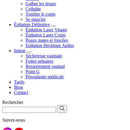
Galber les fesses
Cellulite
Tonifier le corps
Se muscler
Épilation Définitive
Épilation Laser Visage
Épilation Laser Corps
Peaux mates et foncées
Epilation électrique Apilus
Intime
Sécheresse vaginale
Fuites urinaires
Resserrement vaginal
Point G
Pénoplastie médicale
Tarifs
Blog
Contact
Rechercher
Suivez-nous