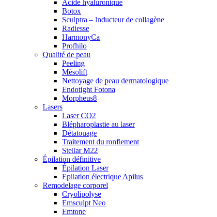
Acide hyaluronique
Botox
Sculptra – Inducteur de collagène
Radiesse
HarmonyCa
Profhilo
Qualité de peau
Peeling
Mésolift
Nettoyage de peau dermatologique
Endotight Fotona
Morpheus8
Lasers
Laser CO2
Blépharoplastie au laser
Détatouage
Traitement du ronflement
Stellar M22
Épilation définitive
Épilation Laser
Epilation électrique Apilus
Remodelage corporel
Cryolipolyse
Emsculpt Neo
Emtone