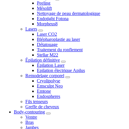
Peeling
Mésolift
Nettoyage de peau dermatologique
Endotight Fotona
Morpheus8
Lasers
Laser CO2
Blépharoplastie au laser
Détatouage
Traitement du ronflement
Stellar M22
Épilation définitive
Épilation Laser
Epilation électrique Apilus
Remodelage corporel
Cryolipolyse
Emsculpt Neo
Emtone
Endospheres
Fils tenseurs
Greffe de cheveux
Body-contouring
Ventre
Bras
Jambes