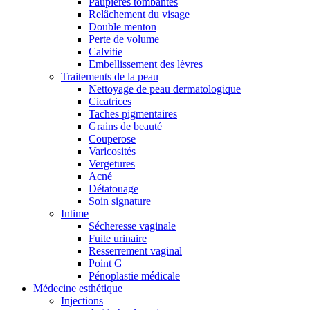
Paupières tombantes
Relâchement du visage
Double menton
Perte de volume
Calvitie
Embellissement des lèvres
Traitements de la peau
Nettoyage de peau dermatologique
Cicatrices
Taches pigmentaires
Grains de beauté
Couperose
Varicosités
Vergetures
Acné
Détatouage
Soin signature
Intime
Sécheresse vaginale
Fuite urinaire
Resserrement vaginal
Point G
Pénoplastie médicale
Médecine esthétique
Injections