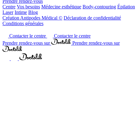
Prendre rendez-vous
Centre
Vos besoins
Médecine esthétique
Body-contouring
Épilation
Laser
Intime
Blog
Création Antipodes Médical ©
Déclaration de confidentialité
Conditions générales
Contacter le centre
Contacter le centre
Prendre rendez-vous sur
Prendre rendez-vous sur