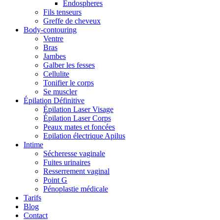
Endospheres
Fils tenseurs
Greffe de cheveux
Body-contouring
Ventre
Bras
Jambes
Galber les fesses
Cellulite
Tonifier le corps
Se muscler
Épilation Définitive
Épilation Laser Visage
Épilation Laser Corps
Peaux mates et foncées
Epilation électrique Apilus
Intime
Sécheresse vaginale
Fuites urinaires
Resserrement vaginal
Point G
Pénoplastie médicale
Tarifs
Blog
Contact