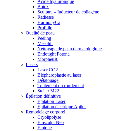
Acide hyaluronique
Botox
Sculptra – Inducteur de collagène
Radiesse
HarmonyCa
Profhilo
Qualité de peau
Peeling
Mésolift
Nettoyage de peau dermatologique
Endotight Fotona
Morpheus8
Lasers
Laser CO2
Blépharoplastie au laser
Détatouage
Traitement du ronflement
Stellar M22
Épilation définitive
Épilation Laser
Epilation électrique Apilus
Remodelage corporel
Cryolipolyse
Emsculpt Neo
Emtone