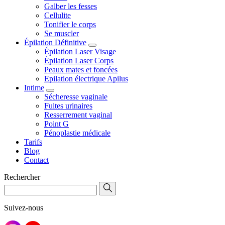
Galber les fesses
Cellulite
Tonifier le corps
Se muscler
Épilation Définitive
Épilation Laser Visage
Épilation Laser Corps
Peaux mates et foncées
Epilation électrique Apilus
Intime
Sécheresse vaginale
Fuites urinaires
Resserrement vaginal
Point G
Pénoplastie médicale
Tarifs
Blog
Contact
Rechercher
Suivez-nous