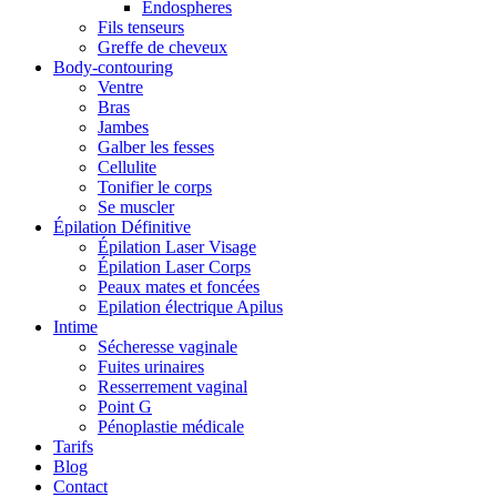
Endospheres
Fils tenseurs
Greffe de cheveux
Body-contouring
Ventre
Bras
Jambes
Galber les fesses
Cellulite
Tonifier le corps
Se muscler
Épilation Définitive
Épilation Laser Visage
Épilation Laser Corps
Peaux mates et foncées
Epilation électrique Apilus
Intime
Sécheresse vaginale
Fuites urinaires
Resserrement vaginal
Point G
Pénoplastie médicale
Tarifs
Blog
Contact