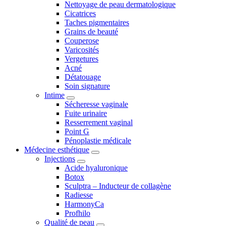
Nettoyage de peau dermatologique
Cicatrices
Taches pigmentaires
Grains de beauté
Couperose
Varicosités
Vergetures
Acné
Détatouage
Soin signature
Intime
Sécheresse vaginale
Fuite urinaire
Resserrement vaginal
Point G
Pénoplastie médicale
Médecine esthétique
Injections
Acide hyaluronique
Botox
Sculptra – Inducteur de collagène
Radiesse
HarmonyCa
Profhilo
Qualité de peau