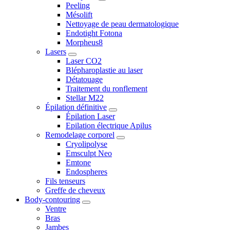
Peeling
Mésolift
Nettoyage de peau dermatologique
Endotight Fotona
Morpheus8
Lasers
Laser CO2
Blépharoplastie au laser
Détatouage
Traitement du ronflement
Stellar M22
Épilation définitive
Épilation Laser
Epilation électrique Apilus
Remodelage corporel
Cryolipolyse
Emsculpt Neo
Emtone
Endospheres
Fils tenseurs
Greffe de cheveux
Body-contouring
Ventre
Bras
Jambes