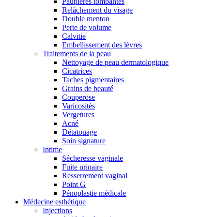
Paupières tombantes
Relâchement du visage
Double menton
Perte de volume
Calvitie
Embellissement des lèvres
Traitements de la peau
Nettoyage de peau dermatologique
Cicatrices
Taches pigmentaires
Grains de beauté
Couperose
Varicosités
Vergetures
Acné
Détatouage
Soin signature
Intime
Sécheresse vaginale
Fuite urinaire
Resserrement vaginal
Point G
Pénoplastie médicale
Médecine esthétique
Injections