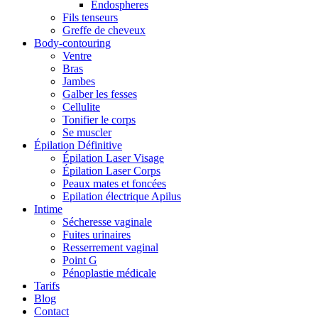
Endospheres
Fils tenseurs
Greffe de cheveux
Body-contouring
Ventre
Bras
Jambes
Galber les fesses
Cellulite
Tonifier le corps
Se muscler
Épilation Définitive
Épilation Laser Visage
Épilation Laser Corps
Peaux mates et foncées
Epilation électrique Apilus
Intime
Sécheresse vaginale
Fuites urinaires
Resserrement vaginal
Point G
Pénoplastie médicale
Tarifs
Blog
Contact