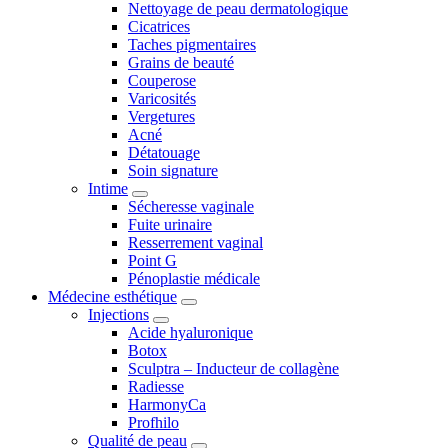
Nettoyage de peau dermatologique
Cicatrices
Taches pigmentaires
Grains de beauté
Couperose
Varicosités
Vergetures
Acné
Détatouage
Soin signature
Intime
Sécheresse vaginale
Fuite urinaire
Resserrement vaginal
Point G
Pénoplastie médicale
Médecine esthétique
Injections
Acide hyaluronique
Botox
Sculptra – Inducteur de collagène
Radiesse
HarmonyCa
Profhilo
Qualité de peau