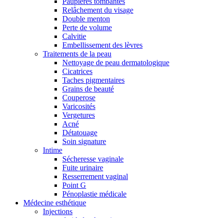
Paupières tombantes
Relâchement du visage
Double menton
Perte de volume
Calvitie
Embellissement des lèvres
Traitements de la peau
Nettoyage de peau dermatologique
Cicatrices
Taches pigmentaires
Grains de beauté
Couperose
Varicosités
Vergetures
Acné
Détatouage
Soin signature
Intime
Sécheresse vaginale
Fuite urinaire
Resserrement vaginal
Point G
Pénoplastie médicale
Médecine esthétique
Injections