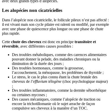
avec deux grands types d’alopécies.
Les alopécies non cicatricielles
Dans l’alopécie non cicatricielle, le follicule pileux n’est pas affecté :
il est vivant mais son cycle pilaire est ralenti ou modifié, par exemple
avec une phase de quiescence plus longue ou une phase de chute
plus rapide.
Cette
chute des cheveux
est donc en principe
transitoire et
réversible
, avec différentes causes possibles :
Des troubles métaboliques, comme des carences alimentaires
pouvant donner la pelade, des maladies chroniques ou la
diminution de la durée des jours ;
Des troubles hormonaux, comme la grossesse,
l’accouchement, la ménopause, les problèmes de thyroïde ;
Le stress, le cas le plus connu étant la chute brutale des
cheveux de
l’effluvium télogène
(choc psychologique majeur)
;
Des troubles inflammatoires, comme la dermite séborrhéique
ou certaines mycoses ;
Des causes mécaniques, comme l’alopécie de traction ou
encore la trichotillomanie où le sujet arrache de façon
compulsive ses cheveux à la manière d’un TOC.