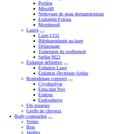
Peeling
Mésolift
Nettoyage de peau dermatologique
Endotight Fotona
Morpheus8
Lasers
Laser CO2
Blépharoplastie au laser
Détatouage
Traitement du ronflement
Stellar M22
Épilation définitive
Épilation Laser
Epilation électrique Apilus
Remodelage corporel
Cryolipolyse
Emsculpt Neo
Emtone
Endospheres
Fils tenseurs
Greffe de cheveux
Body-contouring
Ventre
Bras
Jambes