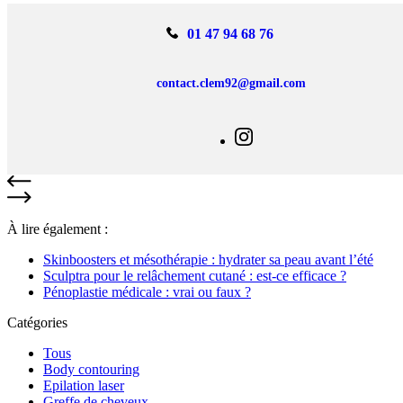
01 47 94 68 76
contact.clem92@gmail.com
À lire également :
Skinboosters et mésothérapie : hydrater sa peau avant l’été
Sculptra pour le relâchement cutané : est-ce efficace ?
Pénoplastie médicale : vrai ou faux ?
Catégories
Tous
Body contouring
Epilation laser
Greffe de cheveux