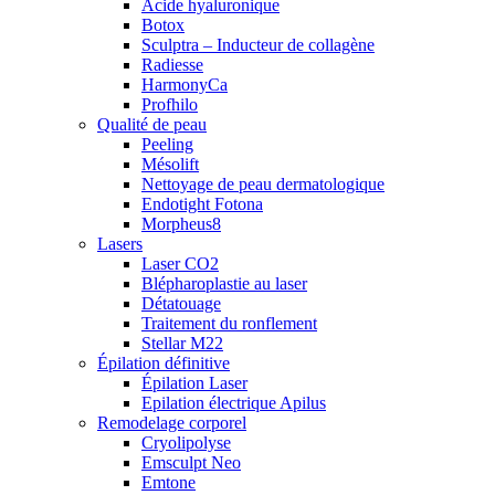
Acide hyaluronique
Botox
Sculptra – Inducteur de collagène
Radiesse
HarmonyCa
Profhilo
Qualité de peau
Peeling
Mésolift
Nettoyage de peau dermatologique
Endotight Fotona
Morpheus8
Lasers
Laser CO2
Blépharoplastie au laser
Détatouage
Traitement du ronflement
Stellar M22
Épilation définitive
Épilation Laser
Epilation électrique Apilus
Remodelage corporel
Cryolipolyse
Emsculpt Neo
Emtone