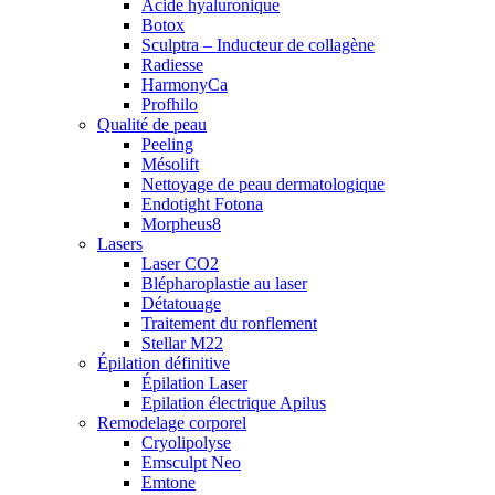
Acide hyaluronique
Botox
Sculptra – Inducteur de collagène
Radiesse
HarmonyCa
Profhilo
Qualité de peau
Peeling
Mésolift
Nettoyage de peau dermatologique
Endotight Fotona
Morpheus8
Lasers
Laser CO2
Blépharoplastie au laser
Détatouage
Traitement du ronflement
Stellar M22
Épilation définitive
Épilation Laser
Epilation électrique Apilus
Remodelage corporel
Cryolipolyse
Emsculpt Neo
Emtone