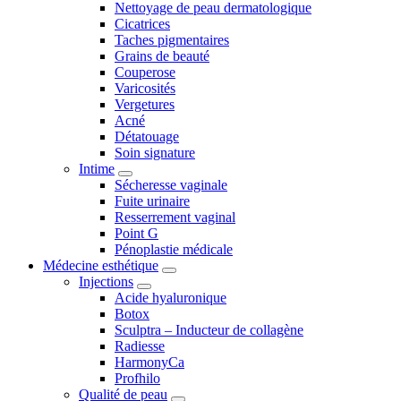
Nettoyage de peau dermatologique
Cicatrices
Taches pigmentaires
Grains de beauté
Couperose
Varicosités
Vergetures
Acné
Détatouage
Soin signature
Intime
Sécheresse vaginale
Fuite urinaire
Resserrement vaginal
Point G
Pénoplastie médicale
Médecine esthétique
Injections
Acide hyaluronique
Botox
Sculptra – Inducteur de collagène
Radiesse
HarmonyCa
Profhilo
Qualité de peau