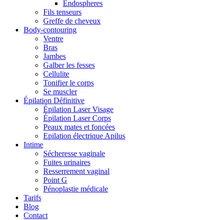
Endospheres
Fils tenseurs
Greffe de cheveux
Body-contouring
Ventre
Bras
Jambes
Galber les fesses
Cellulite
Tonifier le corps
Se muscler
Épilation Définitive
Épilation Laser Visage
Épilation Laser Corps
Peaux mates et foncées
Epilation électrique Apilus
Intime
Sécheresse vaginale
Fuites urinaires
Resserrement vaginal
Point G
Pénoplastie médicale
Tarifs
Blog
Contact