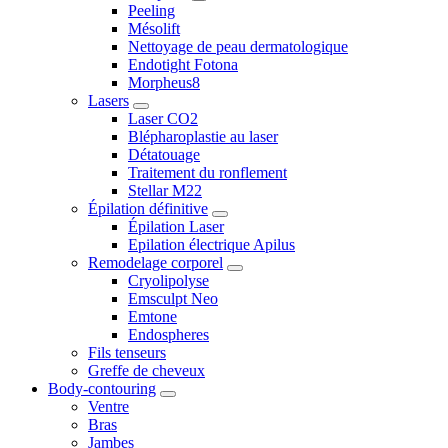
Peeling
Mésolift
Nettoyage de peau dermatologique
Endotight Fotona
Morpheus8
Lasers
Laser CO2
Blépharoplastie au laser
Détatouage
Traitement du ronflement
Stellar M22
Épilation définitive
Épilation Laser
Epilation électrique Apilus
Remodelage corporel
Cryolipolyse
Emsculpt Neo
Emtone
Endospheres
Fils tenseurs
Greffe de cheveux
Body-contouring
Ventre
Bras
Jambes