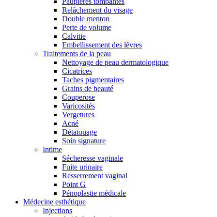
Paupières tombantes
Relâchement du visage
Double menton
Perte de volume
Calvitie
Embellissement des lèvres
Traitements de la peau
Nettoyage de peau dermatologique
Cicatrices
Taches pigmentaires
Grains de beauté
Couperose
Varicosités
Vergetures
Acné
Détatouage
Soin signature
Intime
Sécheresse vaginale
Fuite urinaire
Resserrement vaginal
Point G
Pénoplastie médicale
Médecine esthétique
Injections