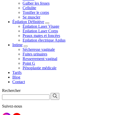
Galber les fesses
Cellulite
Tonifier le corps
Se muscler
Épilation Définitive
Épilation Laser Visage
Épilation Laser Corps
Peaux mates et foncées
Epilation électrique Apilus
Intime
Sécheresse vaginale
Fuites urinaires
Resserrement vaginal
Point G
Pénoplastie médicale
Tarifs
Blog
Contact
Rechercher
Suivez-nous